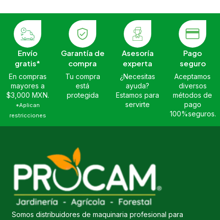
Envío
Garantía de
Asesoría
Pago
gratis*
compra
experta
seguro
En compras
Tu compra
¿Necesitas
Aceptamos
mayores a
está
ayuda?
diversos
$3,000 MXN.
protegida
Estamos para
métodos de
servirte
pago
*Aplican
100%seguros.
restricciones
Somos distribuidores de maquinaria profesional para