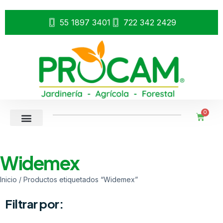
55 1897 3401
722 342 2429
0
Widemex
Inicio
/ Productos etiquetados “Widemex”
Filtrar por: