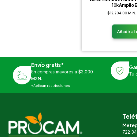
10k Amplio 
$
12,204.00
M.N.
Añadir al 
Envío gratis*
Ga
En compras mayores a $3,000
Tu 
MXN.
*Aplican restricciones
Telé
Metep
722 34