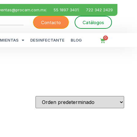
ventas@procam.com.mx
55 1897 3401
722 342 2429
Contacto
Catálogos
0
MIENTAS
DESINFECTANTE
BLOG