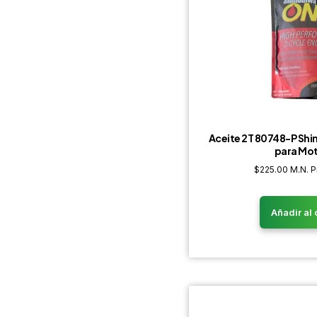
Aceite 2T 80748-P Sh
para Mo
$
225.00
M.N. P
Añadir al 