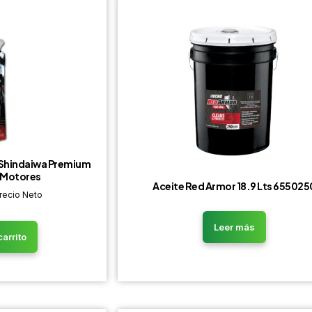
 Shindaiwa Premium
 Motores
Aceite Red Armor 18.9 Lts 655025
recio Neto
Leer más
carrito