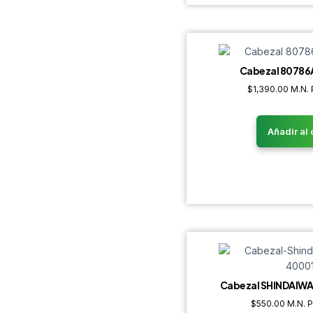
Cabezal 80786
$
1,390.00
M.N. 
Añadir al 
Cabezal SHINDAIW
$
550.00
M.N. P