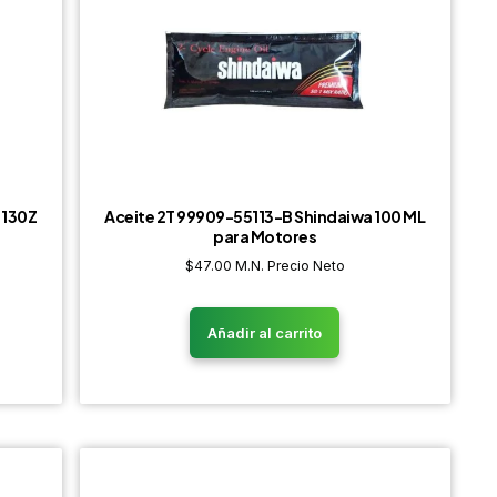
 130Z
Aceite 2T 99909-55113-B Shindaiwa 100 ML
para Motores
$
47.00
M.N. Precio Neto
Añadir al carrito