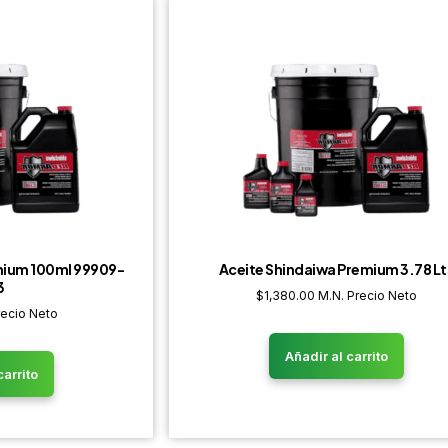
mium 100ml 99909-
Aceite Shindaiwa Premium 3.78 Lt
3
$
1,380.00
M.N. Precio Neto
recio Neto
Añadir al carrito
carrito