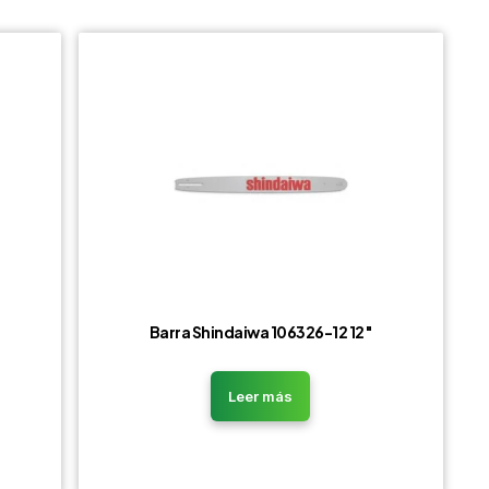
Barra Shindaiwa 106326-12 12″
Leer más