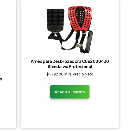
Arnés para Desbrozadora C062000430
Shindaiwa Profesional
$
1,792.00
M.N. Precio Neto
s
Añadir al carrito