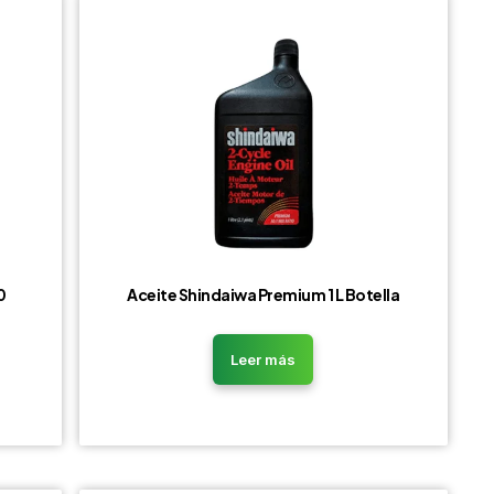
0
Aceite Shindaiwa Premium 1 L Botella
Leer más