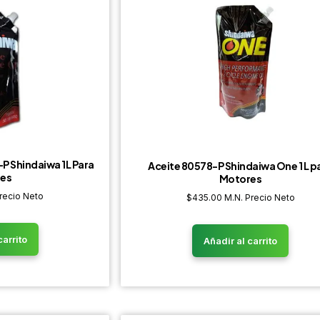
P Shindaiwa 1L Para
Aceite 80578-P Shindaiwa One 1 L p
es
Motores
recio Neto
$
435.00
M.N. Precio Neto
carrito
Añadir al carrito