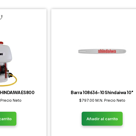
 SHINDAIWA ES800
Barra 108636-10 Shindaiwa 10″
 Precio Neto
$
797.00
M.N. Precio Neto
carrito
Añadir al carrito