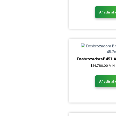
Añadir al 
Desbrozadora B451LA
$
14,780.00
M.N.
Añadir al 