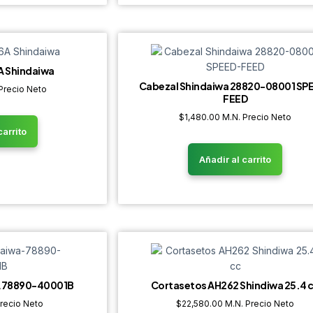
A Shindaiwa
Cabezal Shindaiwa 28820-08001 SP
Precio Neto
FEED
$
1,480.00
M.N. Precio Neto
carrito
Añadir al carrito
A 78890-40001B
Cortasetos AH262 Shindiwa 25.4 
recio Neto
$
22,580.00
M.N. Precio Neto