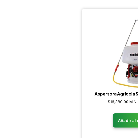
Aspersora Agrícola
$
16,380.00
M.N.
Añadir al 