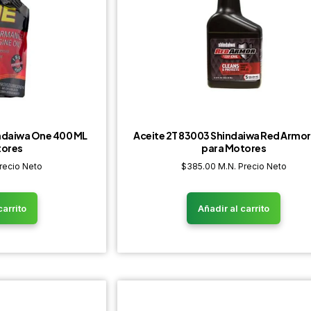
indaiwa One 400 ML
Aceite 2T 83003 Shindaiwa Red Armor
tores
para Motores
recio Neto
$
385.00
M.N. Precio Neto
carrito
Añadir al carrito