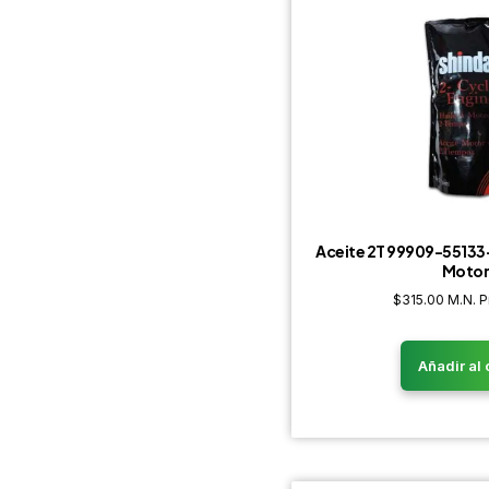
Aceite 2T 99909-55133-
Motor
$
315.00
M.N. P
Añadir al 