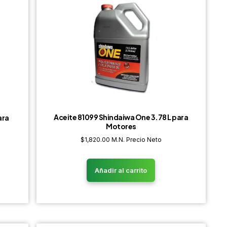
Aceite 81099 Shindaiwa One 3.78 L para
ara
Motores
$
1,820.00
M.N. Precio Neto
Añadir al carrito