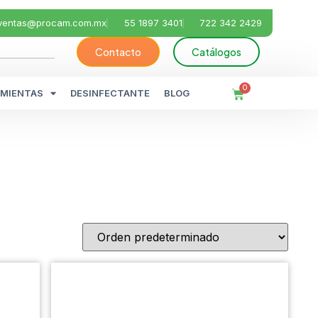
ventas@procam.com.mx
55 1897 3401
722 342 2429
Contacto
Catálogos
0
MIENTAS
DESINFECTANTE
BLOG