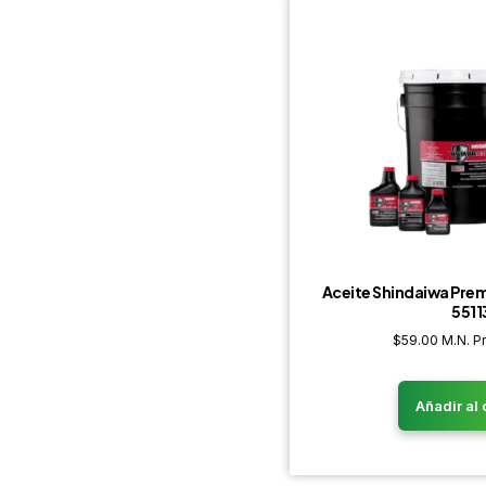
Aceite Shindaiwa Pre
5511
$
59.00
M.N. P
Añadir al 