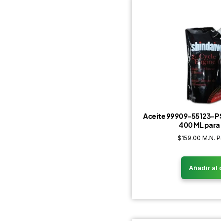
Aceite 99909-55123-P
400 ML para
$
159.00
M.N. P
Añadir al 