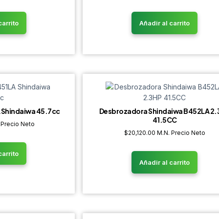
carrito
Añadir al carrito
 Shindaiwa 45.7cc
Desbrozadora Shindaiwa B452LA 2.
41.5CC
 Precio Neto
$
20,120.00
M.N. Precio Neto
carrito
Añadir al carrito