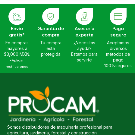
Envío
Garantía de
Asesoría
Pago
gratis*
compra
experta
seguro
En compras
Tu compra
¿Necesitas
Aceptamos
mayores a
está
ayuda?
diversos
$3,000 MXN.
protegida
Estamos para
métodos de
servirte
pago
*Aplican
100%seguros.
restricciones
Somos distribuidores de maquinaria profesional para
agricultura, jardinería, forestal y construcción.