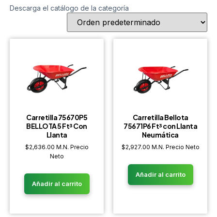
Descarga el catálogo de la categoría
Carretilla 75670P5
Carretilla Bellota
BELLOTA 5 Ft³ Con
75671P6 Ft³ con Llanta
Llanta
Neumática
$
2,636.00
M.N. Precio
$
2,927.00
M.N. Precio Neto
Neto
Añadir al carrito
Añadir al carrito