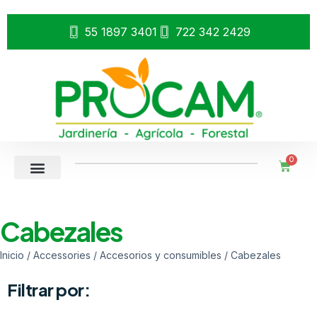
55 1897 3401
722 342 2429
0
Cabezales
Inicio
/
Accessories
/
Accesorios y consumibles
/ Cabezales
Filtrar por: