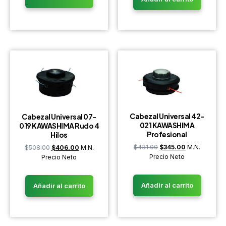
Cabezal Universal 42-
Cabezal Universal 07-
021 KAWASHIMA
019 KAWASHIMA Rudo 4
Profesional
Hilos
$
431.00
$
345.00
M.N.
$
508.00
$
406.00
M.N.
Precio Neto
Precio Neto
Añadir al carrito
Añadir al carrito