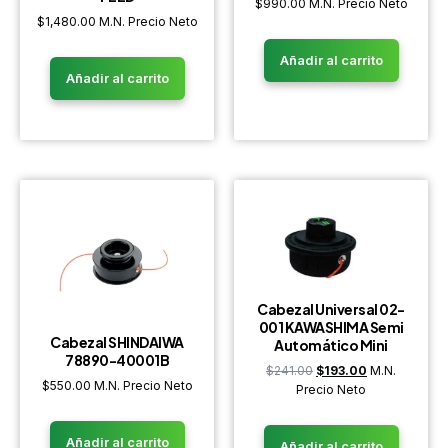
$
990.00
M.N. Precio Neto
$
1,480.00
M.N. Precio Neto
Añadir al carrito
Añadir al carrito
Cabezal Universal 02-
001 KAWASHIMA Semi
Cabezal SHINDAIWA
Automático Mini
78890-40001B
$
241.00
$
193.00
M.N.
$
550.00
M.N. Precio Neto
Precio Neto
Añadir al carrito
Añadir al carrito