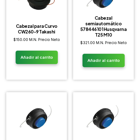
Cabezal
semiautomático
Cabezal para Curvo
578446101 Husqvarna
CW260-9 Takashi
T25 M10
$
150.00
M.N. Precio Neto
$
321.00
M.N. Precio Neto
Añadir al carrito
Añadir al carrito