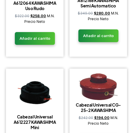
A612168 KAWASHIMA
A612064 KAWASHIMA
Semi Automatico
Uso Rudo
$
349.00
$
280.00
M.N.
$
322.00
$
258.00
M.N.
Precio Neto
Precio Neto
Añadir al carrito
Añadir al carrito
Cabezal Universal CG-
25-2 KAWASHIMA
Cabezal Universal
$
242.00
$
194.00
M.N.
A612227 KAWASHIMA
Precio Neto
Mini