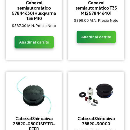
Cabezal
Cabezal
semiautomático
semiautomático T35
578446301 Husqvarna
M12 578446401
T35 M10
$
399.00
M.N. Precio Neto
$
387.00
M.N. Precio Neto
Añadir al carrito
Añadir al carrito
Cabezal Shindaiwa
Cabezal Shindaiwa
28820-08001 SPEED-
78890-30000
FEED