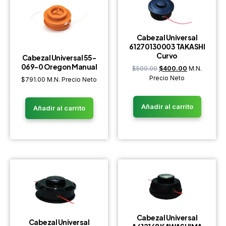
Cabezal Universal
61270130003 TAKASHI
Curvo
Cabezal Universal 55-
069-0 Oregon Manual
$
500.00
$
400.00
M.N.
Precio Neto
$
791.00
M.N. Precio Neto
Añadir al carrito
Añadir al carrito
Cabezal Universal
Cabezal Universal