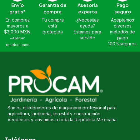
Envío
Garantía de
Asesoría
Pago
gratis*
compra
experta
seguro
En compras
Tu compra
¿Necesitas
Aceptamos
mayores a
está
ayuda?
diversos
$3,000 MXN.
protegida
Estamos para
métodos de
servirte
pago
*Aplican
100%seguros.
restricciones
Somos distribuidores de maquinaria profesional para
agricultura, jardinería, forestal y construcción.
Vendemos y enviamos a toda la República Mexicana.
Teléfonos