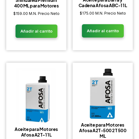
Shindaiwa Premium
Cadena Afosa ABC-1 1 L
400 ML para Motores
$
175.00
M.N. Precio Neto
$
159.00
M.N. Precio Neto
Añadir al carrito
Añadir al carrito
Aceite para Motores
Aceite para Motores
Afosa A2T-500 2T 500
Afosa A2T-1 1 L
ML