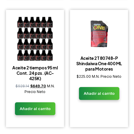
Aceite 2T 80748-P
Shindaiwa One 400 ML
Aceite 2 tiempos 95 ml
para Motores
Cont. 24 pzs. (AC-
$
225.00
M.N. Precio Neto
425K)
$
928.14
$
649.70
M.N.
Precio Neto
Añadir al carrito
Añadir al carrito