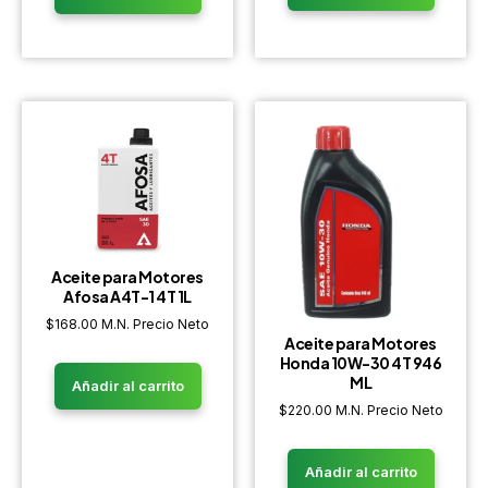
Aceite para Motores
Afosa A4T-1 4T 1L
$
168.00
M.N. Precio Neto
Aceite para Motores
Honda 10W-30 4T 946
ML
Añadir al carrito
$
220.00
M.N. Precio Neto
Añadir al carrito