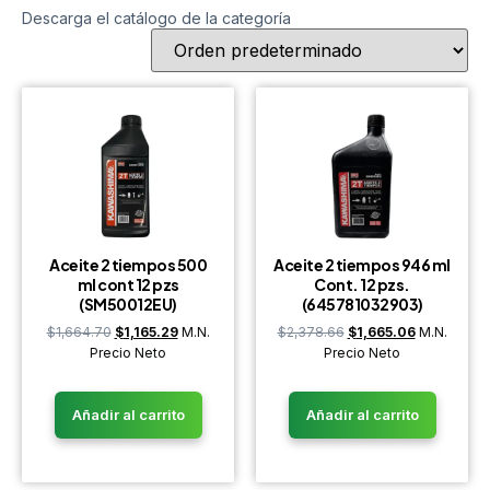
Descarga el catálogo de la categoría
Aceite 2 tiempos 500
Aceite 2 tiempos 946 ml
ml cont 12 pzs
Cont. 12 pzs.
(SM50012EU)
(645781032903)
$
1,664.70
$
1,165.29
M.N.
$
2,378.66
$
1,665.06
M.N.
Precio Neto
Precio Neto
Añadir al carrito
Añadir al carrito