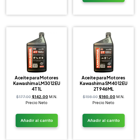
Aceite para Motores
Aceite para Motores
Kawashima LM3012EU
Kawashima SM4012EU
4T 1L
2T 946ML
$
177.00
$
142.00
M.N.
$
198.00
$
160.00
M.N.
Precio Neto
Precio Neto
Añadir al carrito
Añadir al carrito