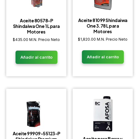
Aceite 81099 Shindaiwa
Aceite 80578-P
One 3.78 L para
Shindaiwa One 1 L para
Motores
Motores
$
1,820.00
M.N. Precio Neto
$
435.00
M.N. Precio Neto
Añadir al carrito
Añadir al carrito
Aceite 99909-55123-P
Aceite para Barra y