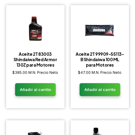
Aceite 2T 83003
Aceite 2T 99909-55113-
Shindaiwa Red Armor
B Shindaiwa 100 ML
130Z para Motores
para Motores
$
385.00
M.N. Precio Neto
$
47.00
M.N. Precio Neto
Añadir al carrito
Añadir al carrito