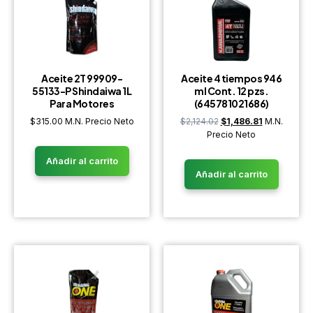
Aceite 2T 99909-
Aceite 4 tiempos 946
55133-P Shindaiwa 1L
ml Cont. 12 pzs.
Para Motores
(645781021686)
$
315.00
M.N. Precio Neto
$
2,124.02
$
1,486.81
M.N.
Precio Neto
Añadir al carrito
Añadir al carrito