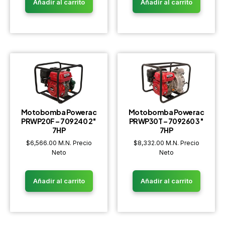
Añadir al carrito
Añadir al carrito
Motobomba Powerac
Motobomba Powerac
PRWP20F – 709240 2″
PRWP30T – 709260 3″
7HP
7HP
$
6,566.00
M.N. Precio
$
8,332.00
M.N. Precio
Neto
Neto
Añadir al carrito
Añadir al carrito