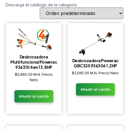
Descarga el catálogo de la categoría
Desbrozadora
Desbrozadora Powerac
Multifuncional Powerac
GBC335 936306 1.2HP
936310 4 en 1 3.8HP
$
2,665.00
M.N. Precio Neto
$
5,880.00
M.N. Precio
Neto
Añadir al carrito
Añadir al carrito