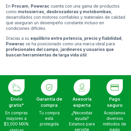
En
Procam
,
Powerac
cuenta con una gama de productos
como
motosierras, desbrozadoras y motobombas
,
desarrollados con motores confiables y materiales de calidad
que aseguran un desempeño constante incluso en
condiciones difíciles.
Gracias a su
equilibrio entre potencia, precio y fiabilidad
,
Powerac
se ha posicionado como una marca ideal para
profesionales del campo, jardineros y usuarios que
buscan herramientas de larga vida útil
.
Envío
Garantía de
Asesoría
Pago
gratis*
compra
experta
seguro
En compras
Tu compra
¿Necesitas
Aceptamos
mayores a
está
ayuda?
diversos
$3,000 MXN.
protegida
Estamos para
métodos de
servirte
pago
*Aplican