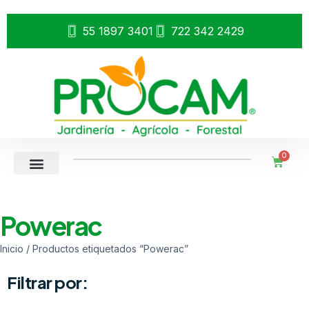
55 1897 3401
722 342 2429
0
Powerac
Inicio
/ Productos etiquetados “Powerac”
Filtrar por: