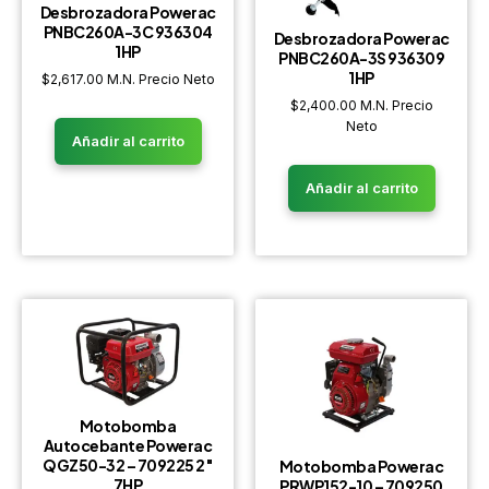
Desbrozadora Powerac
PNBC260A-3C 936304
Desbrozadora Powerac
1HP
PNBC260A-3S 936309
1HP
$
2,617.00
M.N. Precio Neto
$
2,400.00
M.N. Precio
Neto
Añadir al carrito
Añadir al carrito
Motobomba
Autocebante Powerac
QGZ50-32 – 709225 2″
Motobomba Powerac
7HP
PRWP152-10 – 709250