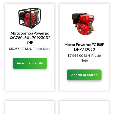
Motobomba Powerac
QGZ80-30 – 709230 3″
7HP
Motor Powerac FC188F
$
5,056.00
M.N. Precio Neto
13HP 710030
$
7,966.00
M.N. Precio
Neto
Añadir al carrito
Añadir al carrito