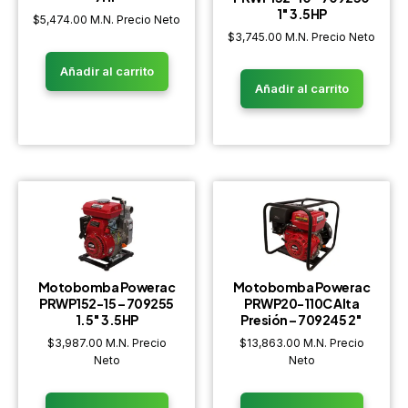
1″ 3.5HP
$
5,474.00
M.N. Precio Neto
$
3,745.00
M.N. Precio Neto
Añadir al carrito
Añadir al carrito
Motobomba Powerac
Motobomba Powerac
PRWP152-15 – 709255
PRWP20-110C Alta
1.5″ 3.5HP
Presión – 709245 2″
$
3,987.00
M.N. Precio
$
13,863.00
M.N. Precio
Neto
Neto