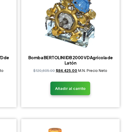
VD de
Bomba BERTOLINI IDB 2000 VD Agrícola de
Latón
to
$
120,605.00
$
84,425.00
M.N. Precio Neto
Añadir al carrito