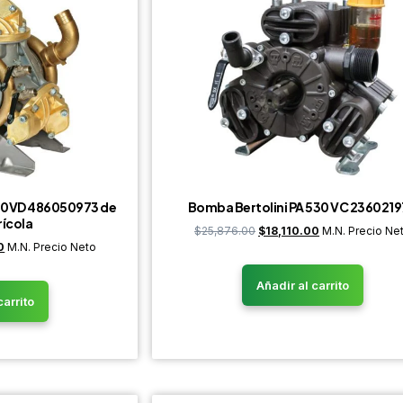
250VD 486050973 de
Bomba Bertolini PA 530 VC 236021
rícola
$
25,876.00
$
18,110.00
M.N. Precio Ne
0
M.N. Precio Neto
Añadir al carrito
carrito