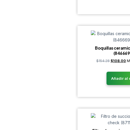
Boquillas ceramica
(846669
$
154.28
$
108.00
M
Añadir al 