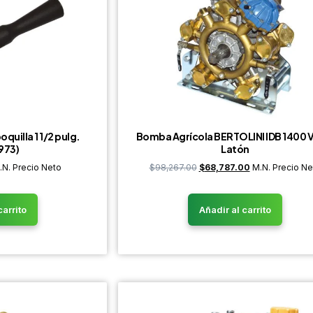
quilla 1 1/2 pulg.
Bomba Agrícola BERTOLINI IDB 1400 
973)
Latón
.N. Precio Neto
$
98,267.00
$
68,787.00
M.N. Precio Ne
carrito
Añadir al carrito