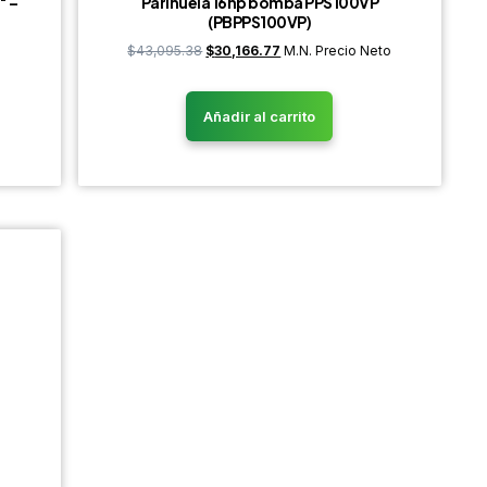
″ –
Parihuela 16hp bomba PPS100VP
(PBPPS100VP)
o
$
43,095.38
$
30,166.77
M.N. Precio Neto
Añadir al carrito