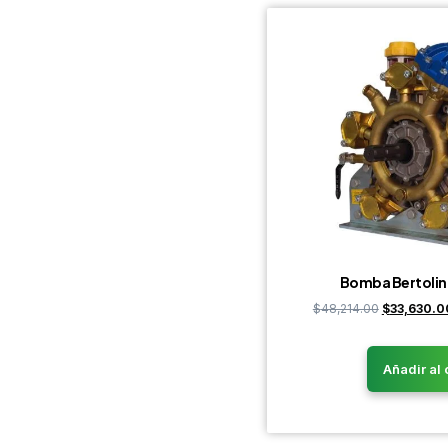
Bomba Bertolin
$
48,214.00
$
33,630.0
Añadir al 