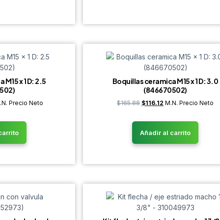
 M15 x 1 D: 2.5
Boquillas ceramica M15 x 1 D: 3.0
502)
(846670502)
.N. Precio Neto
$
165.88
$
116.12
M.N. Precio Neto
carrito
Añadir al carrito