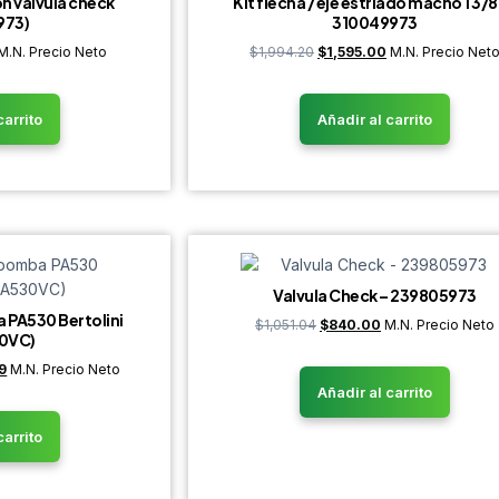
on valvula check
Kit flecha / eje estriado macho 1 3/8
973)
310049973
M.N. Precio Neto
$
1,994.20
$
1,595.00
M.N. Precio Net
carrito
Añadir al carrito
Valvula Check – 239805973
 PA530 Bertolini
$
1,051.04
$
840.00
M.N. Precio Neto
0VC)
9
M.N. Precio Neto
Añadir al carrito
carrito