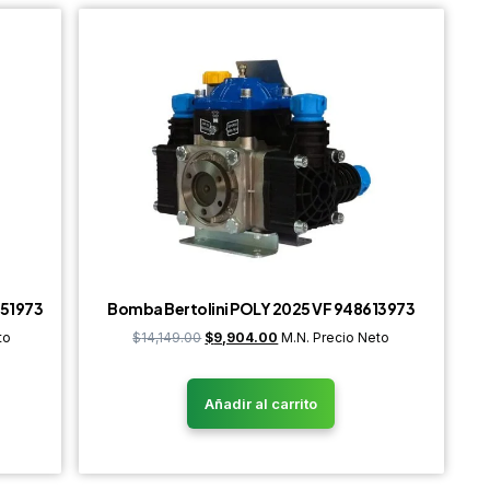
651973
Bomba Bertolini POLY 2025 VF 948613973
to
$
14,149.00
$
9,904.00
M.N. Precio Neto
Añadir al carrito