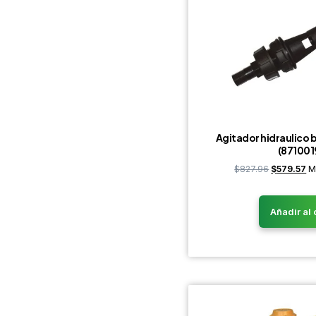
Agitador hidraulico bo
(871001
$
827.96
$
579.57
M
Añadir al 