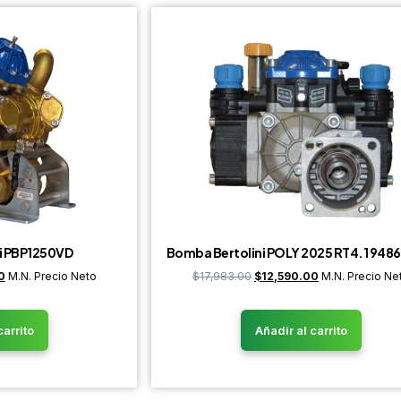
i PBP1250VD
Bomba Bertolini POLY 2025 RT4.1 948
0
M.N. Precio Neto
$
17,983.00
$
12,590.00
M.N. Precio Ne
carrito
Añadir al carrito