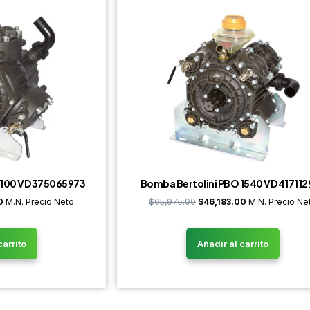
1100 VD 375065973
Bomba Bertolini PBO 1540 VD 41711
0
M.N. Precio Neto
$
65,975.00
$
46,183.00
M.N. Precio Ne
carrito
Añadir al carrito