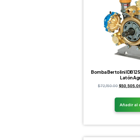
Bomba Bertolini IDB1
Latón Ag
$
72,150.00
$
50,505.0
Añadir al 