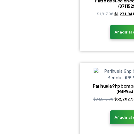
Filtro de succion c
(871152
$
1,817.06
$
1,271.94
Añadir al 
Parihuela 9hp bomba
(PBPA53
$
74,575.70
$
52,202.9
Añadir al 