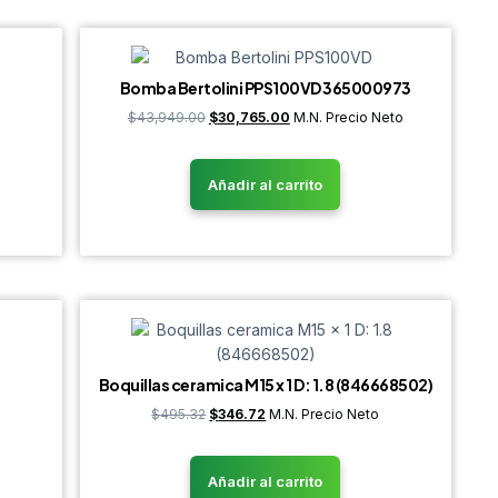
Bomba Bertolini PPS100VD 365000973
$
43,949.00
$
30,765.00
M.N. Precio Neto
Añadir al carrito
Boquillas ceramica M15 x 1 D: 1.8 (846668502)
$
495.32
$
346.72
M.N. Precio Neto
Añadir al carrito