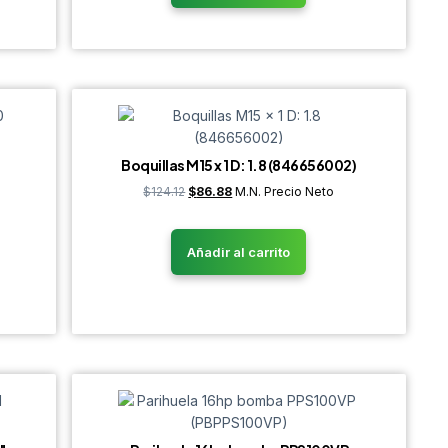
Boquillas M15 x 1 D: 1.8 (846656002)
$
124.12
$
86.88
M.N. Precio Neto
Añadir al carrito