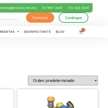
ventas@procam.com.mx
55 1897 3401
722 342 2429
Contacto
Catálogos
0
MIENTAS
DESINFECTANTE
BLOG