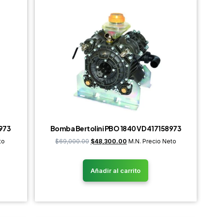
2973
Bomba Bertolini PBO 1840 VD 417158973
to
$
69,000.00
$
48,300.00
M.N. Precio Neto
Añadir al carrito