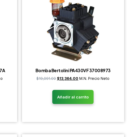
97A
Bomba Bertolini PA430VF 37008973
to
$
19,091.00
$
13,364.00
M.N. Precio Neto
Añadir al carrito