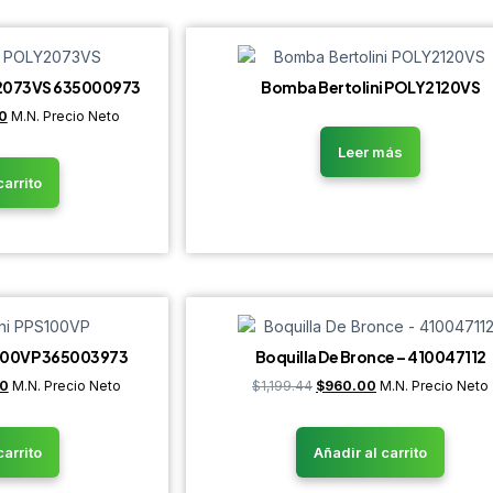
Y2073VS 635000973
Bomba Bertolini POLY2120VS
0
M.N. Precio Neto
Leer más
carrito
S100VP 365003973
Boquilla De Bronce – 410047112
00
M.N. Precio Neto
$
1,199.44
$
960.00
M.N. Precio Neto
carrito
Añadir al carrito