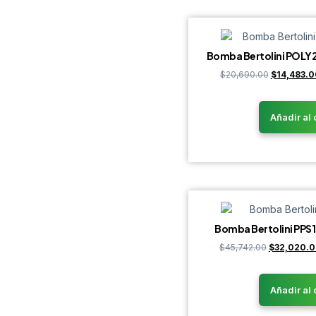
Bomba Bertolini POL
$
20,690.00
$
14,483.0
Añadir al 
Bomba Bertolini PP
$
45,742.00
$
32,020.
Añadir al 