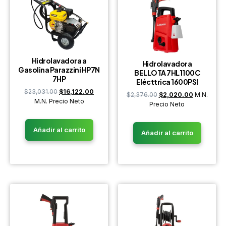
Hidrolavadora a
Hidrolavadora
Gasolina Parazzini HP7N
BELLOTA 7HL1100C
7HP
Elécttrica 1600PSI
$
23,031.00
$
16,122.00
$
2,376.00
$
2,020.00
M.N.
M.N. Precio Neto
Precio Neto
Añadir al carrito
Añadir al carrito