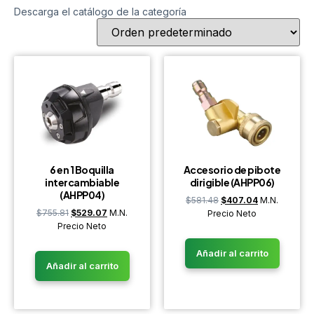
Descarga el catálogo de la categoría
6 en 1 Boquilla
Accesorio de pibote
intercambiable
dirigible (AHPP06)
(AHPP04)
$
581.48
$
407.04
M.N.
$
755.81
$
529.07
M.N.
Precio Neto
Precio Neto
Añadir al carrito
Añadir al carrito