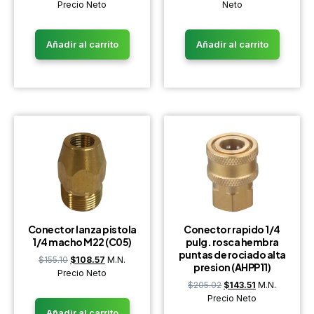
Precio Neto
Neto
Añadir al carrito
Añadir al carrito
Conector lanza pistola
Conector rapido 1/4
1/4 macho M22 (C05)
pulg. rosca hembra
puntas de rociado alta
$
155.10
$
108.57
M.N.
presion (AHPP11)
Precio Neto
$
205.02
$
143.51
M.N.
Precio Neto
Añadir al carrito