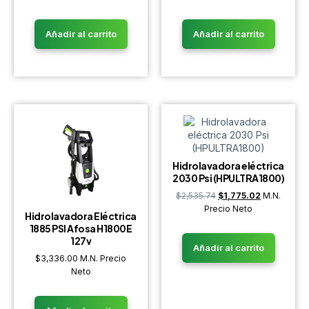
Añadir al carrito
Añadir al carrito
Hidrolavadora eléctrica
2030 Psi (HPULTRA1800)
$
2,535.74
$
1,775.02
M.N.
Precio Neto
Hidrolavadora Eléctrica
1885 PSI Afosa H1800E
127v
Añadir al carrito
$
3,336.00
M.N. Precio
Neto