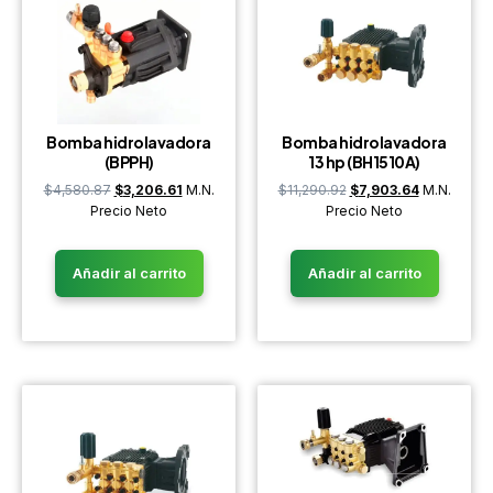
Bomba hidrolavadora
Bomba hidrolavadora
(BPPH)
13 hp (BH1510A)
$
4,580.87
$
3,206.61
M.N.
$
11,290.92
$
7,903.64
M.N.
Precio Neto
Precio Neto
Añadir al carrito
Añadir al carrito