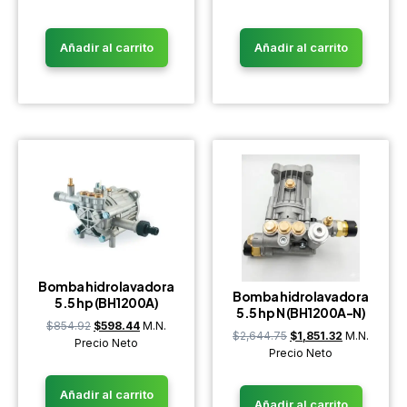
Añadir al carrito
Añadir al carrito
Bomba hidrolavadora
Bomba hidrolavadora
5.5 hp (BH1200A)
5.5 hp N (BH1200A-N)
$
854.92
$
598.44
M.N.
$
2,644.75
$
1,851.32
M.N.
Precio Neto
Precio Neto
Añadir al carrito
Añadir al carrito