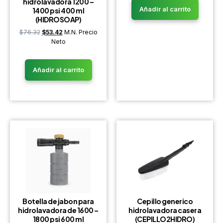
hidrolavadora 1200 –
Añadir al carrito
1400 psi 400 ml
(HIDROSOAP)
$
76.32
$
53.42
M.N. Precio
Neto
Añadir al carrito
Botella de jabon para
Cepillo generico
hidrolavadora de 1600 –
hidrolavadora casera
1800 psi 600 ml
(CEPILLO2HIDRO)