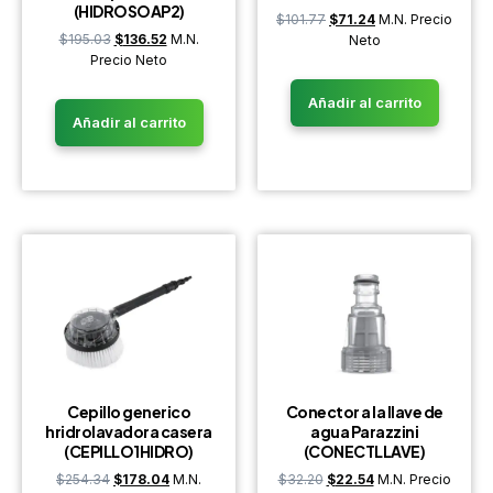
(HIDROSOAP2)
$
101.77
$
71.24
M.N. Precio
$
195.03
$
136.52
M.N.
Neto
Precio Neto
Añadir al carrito
Añadir al carrito
Cepillo generico
Conector a la llave de
hridrolavadora casera
agua Parazzini
(CEPILLO1HIDRO)
(CONECTLLAVE)
$
254.34
$
178.04
M.N.
$
32.20
$
22.54
M.N. Precio