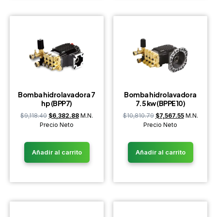
Bomba hidrolavadora 7
Bomba hidrolavadora
hp (BPP7)
7.5 kw (BPPE10)
$
9,118.40
$
6,382.88
M.N.
$
10,810.79
$
7,567.55
M.N.
Precio Neto
Precio Neto
Añadir al carrito
Añadir al carrito