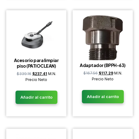
Acesorio para limpiar
Adaptador (BPPH-63)
piso (PATIOCLEAN)
$
167.56
$
117.29
M.N.
$
339.16
$
237.41
M.N.
Precio Neto
Precio Neto
Añadir al carrito
Añadir al carrito