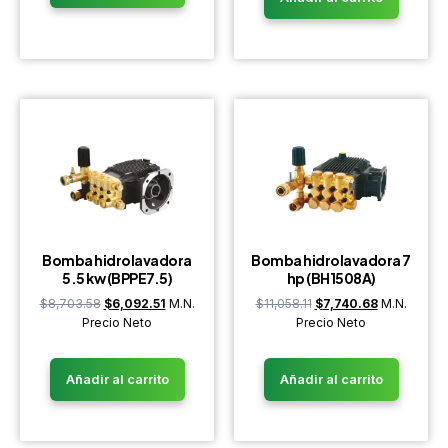
Bomba hidrolavadora
Bomba hidrolavadora 7
5.5 kw (BPPE7.5)
hp (BH1508A)
$
8,703.58
$
6,092.51
M.N.
$
11,058.11
$
7,740.68
M.N.
Precio Neto
Precio Neto
Añadir al carrito
Añadir al carrito