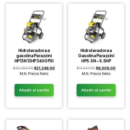
Hidrolavadora a
Hidrolavadora a
gasolina Parazzini
Gasolina Parazzini
HP13N 13HP 3600 PSI
HP5.5N – 5.5HP
$
30,354.00
$
21,248.00
$
11,437.00
$
8,006.00
M.N. Precio Neto
M.N. Precio Neto
Añadir al carrito
Añadir al carrito