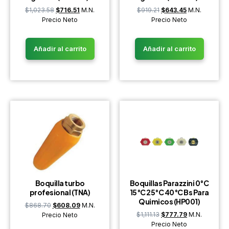
$
1,023.58
$
716.51
M.N.
$
919.21
$
643.45
M.N.
Precio Neto
Precio Neto
Añadir al carrito
Añadir al carrito
Boquilla turbo
Boquillas Parazzini 0°C
profesional (TNA)
15°C 25°C 40°C Bs Para
Quimicos (HP001)
$
868.70
$
608.09
M.N.
$
1,111.13
$
777.79
M.N.
Precio Neto
Precio Neto