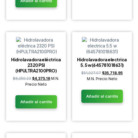
Añadir al carrito
Hidrolavadora eléctrica
Hidrolavadora electrica
2320 PSI
5.5 w (645781018631)
(HPULTRA2100PRO)
$
51,027.07
$
35,718.95
$
6,250.23
$
4,375.16
M.N.
M.N. Precio Neto
Precio Neto
Añadir al carrito
Añadir al carrito