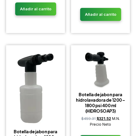
Añadir al carrito
Añadir al carrito
Botella de jabon para
hidrolavadora de 1200 –
1800 psi 400 ml
(HIDROSOAP3)
$
459.31
$
321.52
M.N.
Precio Neto
Botella de jabon para