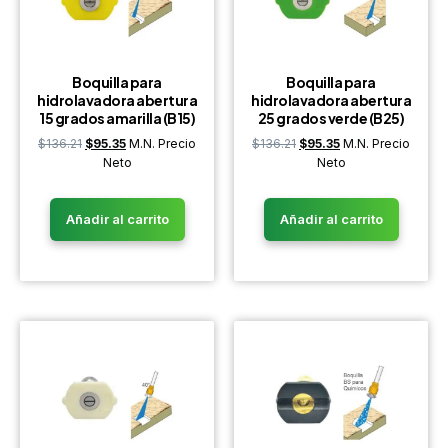
Boquilla para
Boquilla para
hidrolavadora abertura
hidrolavadora abertura
15 grados amarilla (B15)
25 grados verde (B25)
$
136.21
$
95.35
M.N. Precio
$
136.21
$
95.35
M.N. Precio
Neto
Neto
Añadir al carrito
Añadir al carrito