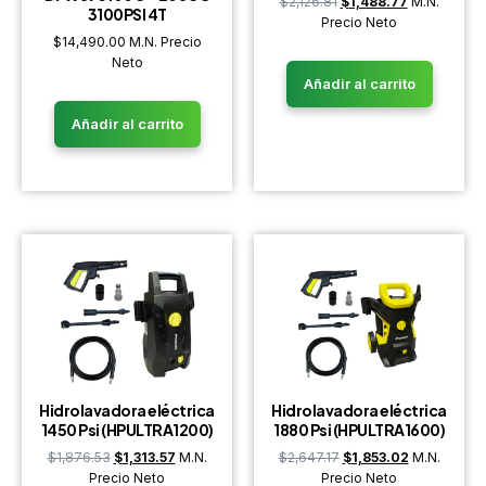
$
2,126.81
$
1,488.77
M.N.
3100PSI 4T
Precio Neto
$
14,490.00
M.N. Precio
Neto
Añadir al carrito
Añadir al carrito
Hidrolavadora eléctrica
Hidrolavadora eléctrica
1450 Psi (HPULTRA1200)
1880 Psi (HPULTRA1600)
$
1,876.53
$
1,313.57
M.N.
$
2,647.17
$
1,853.02
M.N.
Precio Neto
Precio Neto