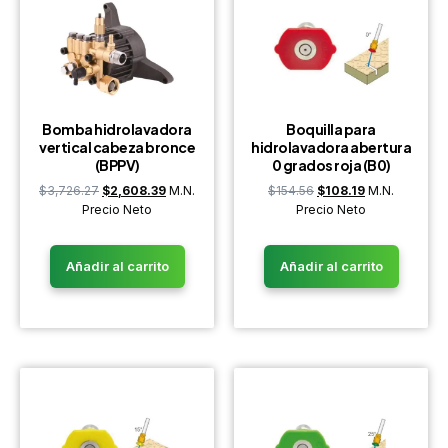
Bomba hidrolavadora
Boquilla para
vertical cabeza bronce
hidrolavadora abertura
(BPPV)
0 grados roja (B0)
$
3,726.27
$
2,608.39
M.N.
$
154.56
$
108.19
M.N.
Precio Neto
Precio Neto
Añadir al carrito
Añadir al carrito