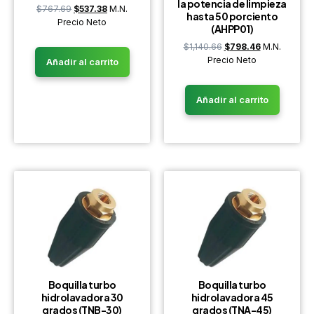
la potencia de limpieza
$
767.69
$
537.38
M.N.
hasta 50 porciento
Precio Neto
(AHPP01)
$
1,140.66
$
798.46
M.N.
Precio Neto
Añadir al carrito
Añadir al carrito
Boquilla turbo
Boquilla turbo
hidrolavadora 30
hidrolavadora 45
grados (TNB-30)
grados (TNA-45)