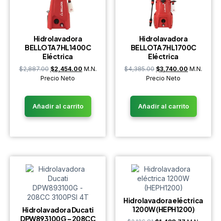
Hidrolavadora
Hidrolavadora
BELLOTA 7HL1400C
BELLOTA 7HL1700C
Eléctrica
Eléctrica
$
2,887.00
$
2,454.00
M.N.
$
4,385.00
$
3,740.00
M.N.
Precio Neto
Precio Neto
Añadir al carrito
Añadir al carrito
Hidrolavadora eléctrica
1200W (HEPH1200)
Hidrolavadora Ducati
DPW893100G – 208CC