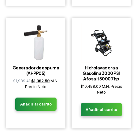
Generador de espuma
Hidrolavadora a
(AHPP05)
Gasolina 3000 PSI
Afosa H3000 7hp
$
1,989.41
$
1,392.59
M.N.
$
10,498.00
M.N. Precio
Precio Neto
Neto
Añadir al carrito
Añadir al carrito