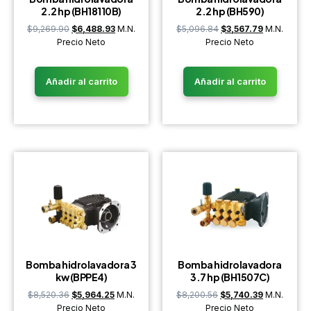
2.2 hp (BH18110B)
2.2 hp (BH590)
$
9,269.90
$
6,488.93
M.N.
$
5,096.84
$
3,567.79
M.N.
Precio Neto
Precio Neto
Añadir al carrito
Añadir al carrito
Bomba hidrolavadora 3
Bomba hidrolavadora
kw (BPPE4)
3.7 hp (BH1507C)
$
8,520.36
$
5,964.25
M.N.
$
8,200.56
$
5,740.39
M.N.
Precio Neto
Precio Neto