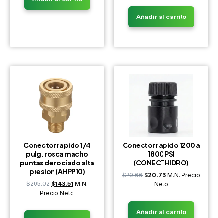
Añadir al carrito
Conector rapido 1/4
Conector rapido 1200 a
pulg. rosca macho
1800 PSI
puntas de rociado alta
(CONECTHIDRO)
presion (AHPP10)
$
29.66
$
20.76
M.N. Precio
$
205.02
$
143.51
M.N.
Neto
Precio Neto
Añadir al carrito