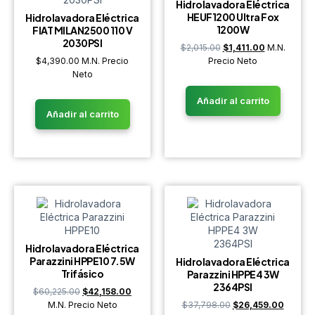
Hidrolavadora Eléctrica
HEUF1200 Ultra Fox
Hidrolavadora Eléctrica
1200W
FIAT MILAN2500 110 V
2030PSI
$
2,015.00
$
1,411.00
M.N.
$
4,390.00
M.N. Precio
Precio Neto
Neto
Añadir al carrito
Añadir al carrito
Hidrolavadora Eléctrica
Parazzini HPPE10 7.5W
Hidrolavadora Eléctrica
Trifásico
Parazzini HPPE4 3W
2364PSI
$
60,225.00
$
42,158.00
M.N. Precio Neto
$
37,798.00
$
26,459.00