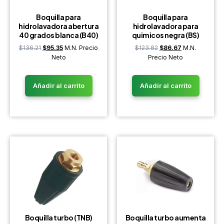
Boquilla para
Boquilla para
hidrolavadora abertura
hidrolavadora para
40 grados blanca (B40)
quimicos negra (BS)
$
136.21
$
95.35
M.N. Precio
$
123.82
$
86.67
M.N.
Neto
Precio Neto
Añadir al carrito
Añadir al carrito
Boquilla turbo (TNB)
Boquilla turbo aumenta