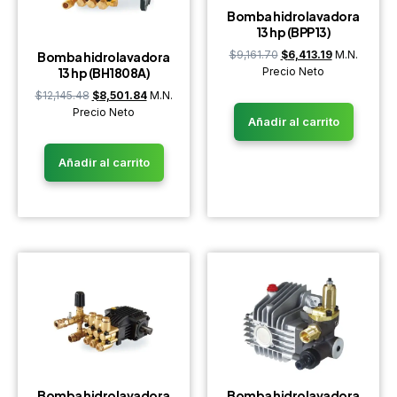
Bomba hidrolavadora
13 hp (BPP13)
$
9,161.70
$
6,413.19
M.N.
Bomba hidrolavadora
13 hp (BH1808A)
Precio Neto
$
12,145.48
$
8,501.84
M.N.
Precio Neto
Añadir al carrito
Añadir al carrito
Bomba hidrolavadora
Bomba hidrolavadora