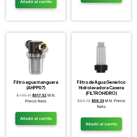
Añadir al carrito
Filtro agua manguera
Filtro de Agua Generico
(AHPP07)
Hidrolavadora Casera
(FILTROHIDRO)
$
739.31
$
517.52
M.N.
$
84.76
$
59.33
M.N. Precio
Precio Neto
Neto
Añadir al carrito
Añadir al carrito