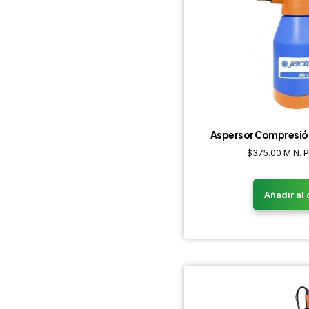
Aspersor Compresión
$
375.00
M.N. 
Añadir al 