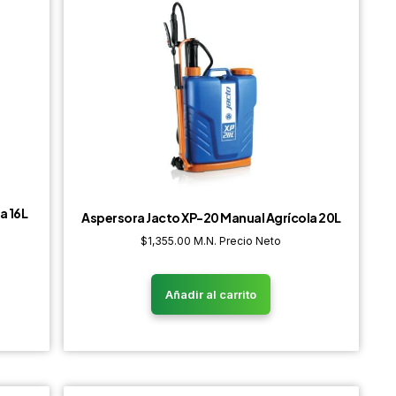
a 16L
Aspersora Jacto XP-20 Manual Agrícola 20L
$
1,355.00
M.N. Precio Neto
Añadir al carrito