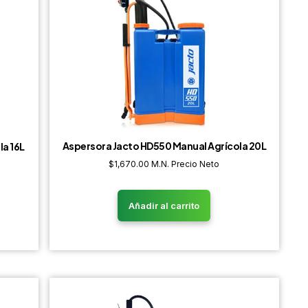
Aspersora Jacto HD550 Manual Agrícola 20L
a 16L
$
1,670.00
M.N. Precio Neto
Añadir al carrito