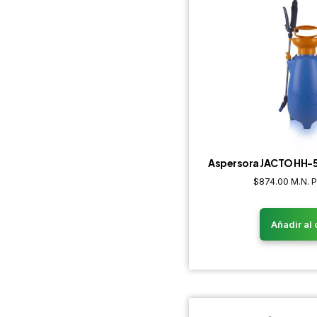
Aspersora JACTO HH-5
$
874.00
M.N. 
Añadir al 