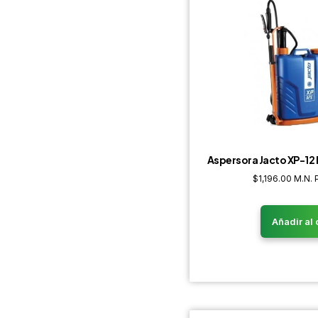
Aspersora Jacto XP-12 
$
1,196.00
M.N. 
Añadir al 