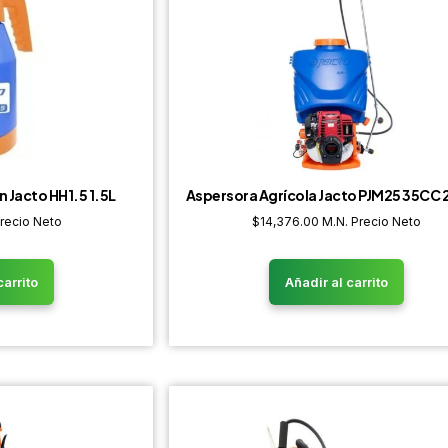
 Jacto HH1.5 1.5L
Aspersora Agrícola Jacto PJM25 35CC 2
Precio Neto
$
14,376.00
M.N. Precio Neto
carrito
Añadir al carrito