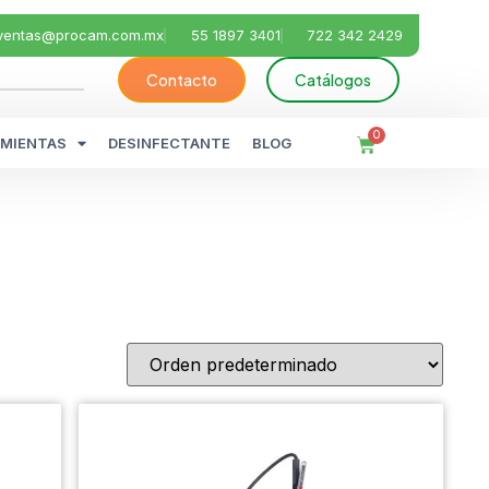
ventas@procam.com.mx
55 1897 3401
722 342 2429
Contacto
Catálogos
0
MIENTAS
DESINFECTANTE
BLOG