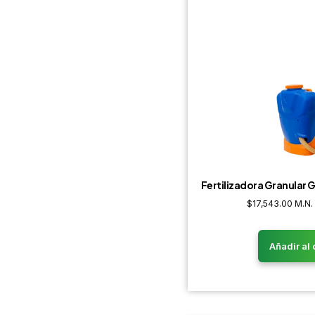
Fertilizadora Granular G
$
17,543.00
M.N.
Añadir al 