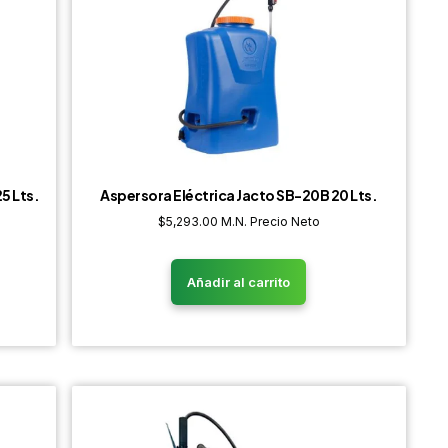
5 Lts.
Aspersora Eléctrica Jacto SB-20B 20 Lts.
$
5,293.00
M.N. Precio Neto
Añadir al carrito