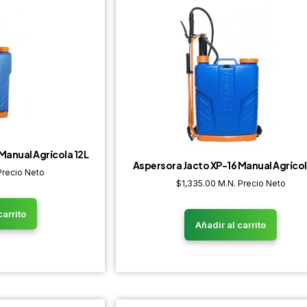
Manual Agrícola 12L
Aspersora Jacto XP-16 Manual Agrícol
Precio Neto
$
1,335.00
M.N. Precio Neto
carrito
Añadir al carrito