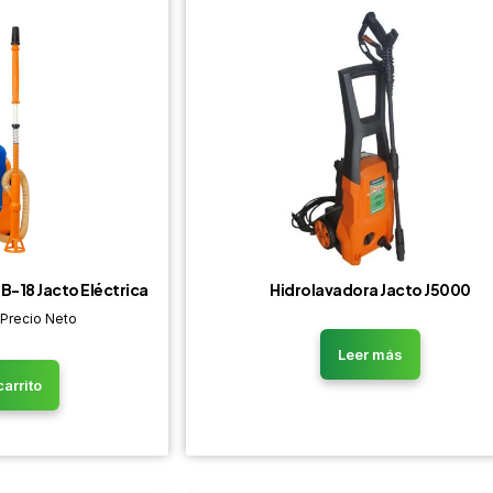
B-18 Jacto Eléctrica
Hidrolavadora Jacto J5000
 Precio Neto
Leer más
carrito