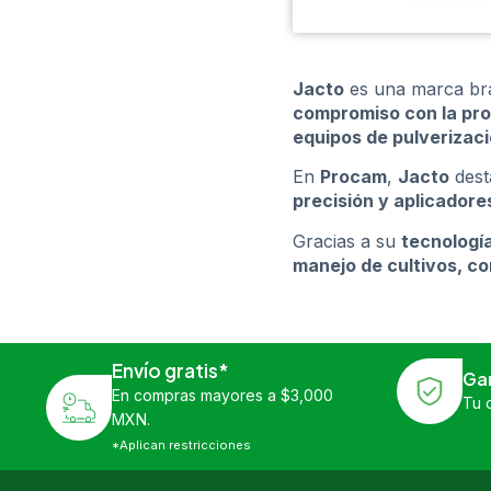
Jacto
es una marca bras
compromiso con la pro
equipos de pulverizació
En
Procam
,
Jacto
dest
precisión y aplicadore
Gracias a su
tecnologí
manejo de cultivos, co
Envío gratis*
Ga
En compras mayores a $3,000
Tu 
MXN.
*Aplican restricciones