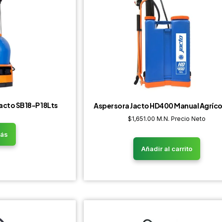
Jacto SB18-P 18Lts
Aspersora Jacto HD400 Manual Agrícol
$
1,651.00
M.N. Precio Neto
más
Añadir al carrito