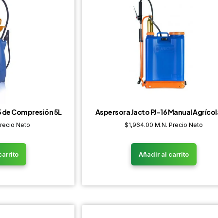
 de Compresión 5L
Aspersora Jacto PJ-16 Manual Agrícol
Precio Neto
$
1,964.00
M.N. Precio Neto
carrito
Añadir al carrito