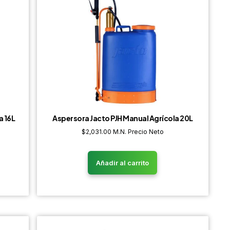
a 16L
Aspersora Jacto PJH Manual Agrícola 20L
$
2,031.00
M.N. Precio Neto
Añadir al carrito