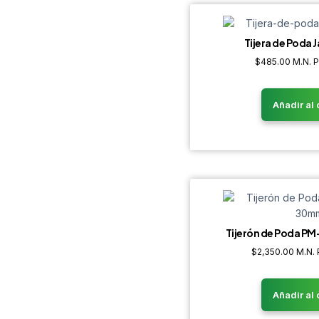
Tijera de Poda
$
485.00
M.N. 
Añadir al 
Tijerón de Poda P
$
2,350.00
M.N. 
Añadir al 