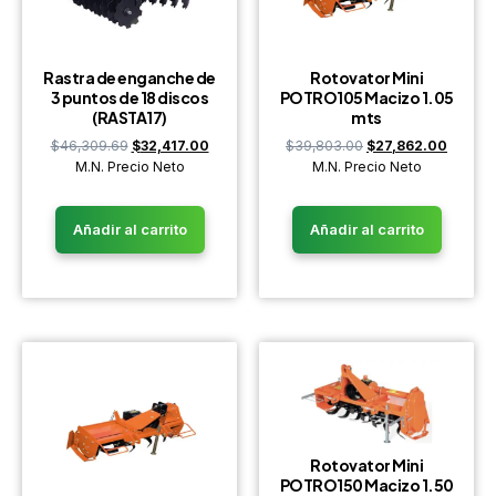
Rastra de enganche de
Rotovator Mini
3 puntos de 18 discos
POTRO105 Macizo 1.05
(RASTA17)
mts
$
46,309.69
$
32,417.00
$
39,803.00
$
27,862.00
M.N. Precio Neto
M.N. Precio Neto
Añadir al carrito
Añadir al carrito
Rotovator Mini
POTRO150 Macizo 1.50