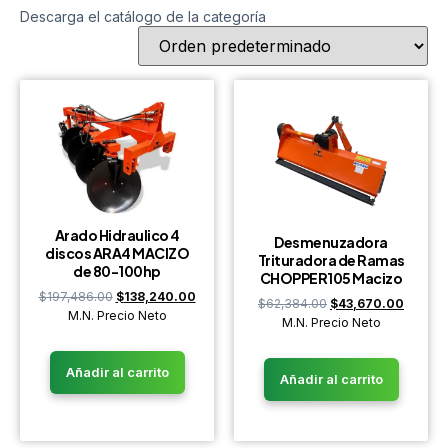
Descarga el catálogo de la categoría
Arado Hidraulico 4
Desmenuzadora
discos ARA4 MACIZO
Trituradora de Ramas
de 80-100hp
CHOPPER105 Macizo
$
197,486.00
$
138,240.00
$
62,384.00
$
43,670.00
M.N. Precio Neto
M.N. Precio Neto
Añadir al carrito
Añadir al carrito