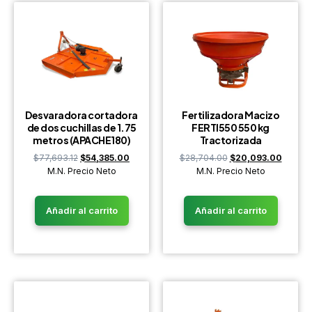
Desvaradora cortadora
Fertilizadora Macizo
de dos cuchillas de 1.75
FERTI550 550 kg
metros (APACHE180)
Tractorizada
$
77,693.12
$
54,385.00
$
28,704.00
$
20,093.00
M.N. Precio Neto
M.N. Precio Neto
Añadir al carrito
Añadir al carrito