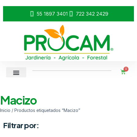
55 1897 3401
722 342 2429
0
Macizo
Inicio
/ Productos etiquetados “Macizo”
Filtrar por: