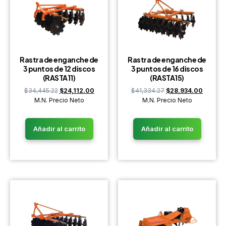
Rastra de enganche de
Rastra de enganche de
3 puntos de 12 discos
3 puntos de 16 discos
(RASTA11)
(RASTA15)
$
34,445.22
$
24,112.00
$
41,334.27
$
28,934.00
M.N. Precio Neto
M.N. Precio Neto
Añadir al carrito
Añadir al carrito