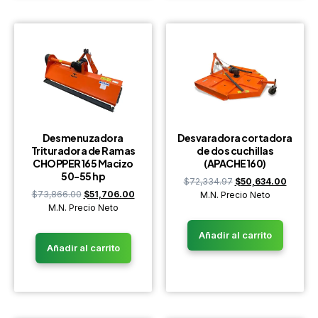
Desmenuzadora
Desvaradora cortadora
Trituradora de Ramas
de dos cuchillas
CHOPPER165 Macizo
(APACHE160)
50-55 hp
$
72,334.97
$
50,634.00
$
73,866.00
$
51,706.00
M.N. Precio Neto
M.N. Precio Neto
Añadir al carrito
Añadir al carrito