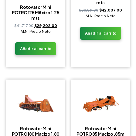
mts
Rotovator Mini
$
60,011.00
$
42,007.00
POTRO125 MAcizo 1.25
M.N. Precio Neto
mts
$
41,717.00
$
29,202.00
M.N. Precio Neto
Añadir al carrito
Añadir al carrito
Rotovator Mini
Rotovator Mini
POTRO180 Macizo 1.80
POTRO85 Macizo .85m