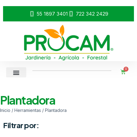
55 1897 3401
722 342 2429
0
Plantadora
Inicio
/
Herramientas
/ Plantadora
Filtrar por: