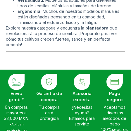
Versatilidad:
Modelos adaptables para diferentes
tipos de semillas, plántulas y tamaños de terreno.
Ergonomía:
Muchos de nuestros modelos manuales
están diseñados pensando en tu comodidad,
minimizando el esfuerzo físico y la fatiga.
Explora nuestra categoría y encuentra la
plantadora
que
revolucionará tu proceso de siembra. ¡Prepárate para ver
cómo tus cultivos crecen fuertes, sanos y en perfecta
armonía!
Envío
Garantía de
Asesoría
Pago
gratis*
compra
experta
seguro
En compras
Tu compra
¿Necesitas
Aceptamos
mayores a
está
ayuda?
diversos
$3,000 MXN.
protegida
Estamos para
métodos de
servirte
pago
*Aplican
100%seguros.
restricciones