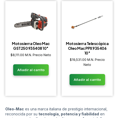
Motosierra Telescópica
Motosierra Oleo Mac
Oleo Mac PPX 935406
GST250 935408 10″
10″
$
8,111.00
M.N. Precio Neto
$
19,531.00
M.N. Precio
Neto
Añadir al carrito
Añadir al carrito
Oleo-Mac
es una marca italiana de prestigio internacional,
reconocida por su
tecnología, potencia y fiabilidad
en