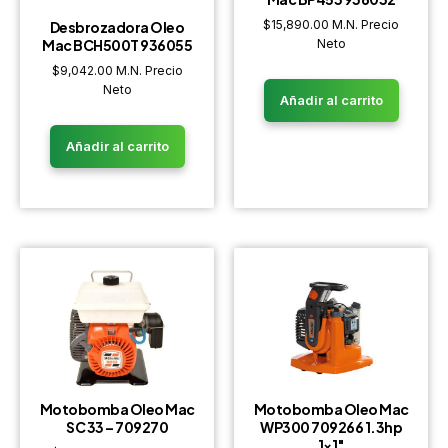
$
15,890.00
M.N. Precio
Desbrozadora Oleo
Mac BCH500T 936055
Neto
$
9,042.00
M.N. Precio
Neto
Añadir al carrito
Añadir al carrito
Motobomba Oleo Mac
Motobomba Oleo Mac
SC 33 – 709270
WP300 709266 1.3hp
1×1″