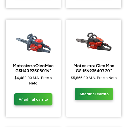
Motosierra Oleo Mac
Motosierra Oleo Mac
GSH40 935080 16″
GSH56 935407 20″
$
4,480.00
M.N. Precio
$
5,865.00
M.N. Precio Neto
Neto
Añadir al carrito
Añadir al carrito