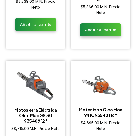
$
9,538.00
M.N. Precio
$
5,866.00
M.N. Precio
Neto
Neto
Añadir al carrito
Añadir al carrito
Motosierra Oleo Mac
Motosierra Eléctrica
941C 935401 16″
Oleo Mac GSI30
935409 12″
$
4,695.00
M.N. Precio
$
8,715.00
M.N. Precio Neto
Neto