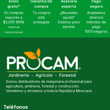
Envío
Garantía de
Asesoría
Pago
gratis*
compra
experta
seguro
En compras
Tu compra
¿Necesitas
Aceptamos
mayores a
está
ayuda?
diversos
$3,000 MXN.
protegida
Estamos para
métodos de
servirte
pago
*Aplican
100%seguros.
restricciones
Somos distribuidores de maquinaria profesional para
agricultura, jardinería, forestal y construcción.
Vendemos y enviamos a toda la República Mexicana.
Teléfonos