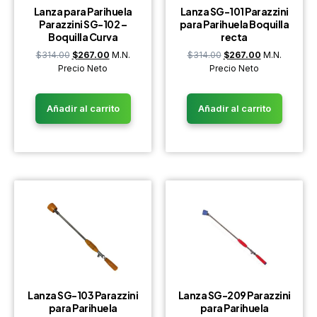
Lanza para Parihuela
Lanza SG-101 Parazzini
Parazzini SG-102 –
para Parihuela Boquilla
Boquilla Curva
recta
$
314.00
$
267.00
M.N.
$
314.00
$
267.00
M.N.
Precio Neto
Precio Neto
Añadir al carrito
Añadir al carrito
Lanza SG-103 Parazzini
Lanza SG-209 Parazzini
para Parihuela
para Parihuela