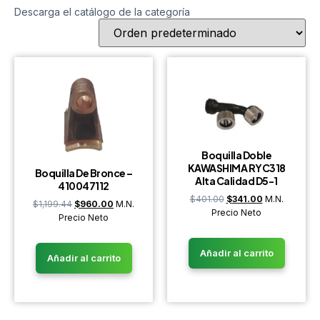
Descarga el catálogo de la categoría
Boquilla Doble
KAWASHIMA RYC318
Boquilla De Bronce –
Alta Calidad D5-1
410047112
$
401.00
$
341.00
M.N.
$
1,199.44
$
960.00
M.N.
Precio Neto
Precio Neto
Añadir al carrito
Añadir al carrito