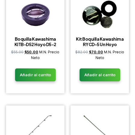
Boquilla Kawashima
Kit Boquilla Kawashima
KITB-D52 Hoyo D5-2
RYCD-5 Un Hoyo
$
55.00
$
50.00
M.N. Precio
$
82.00
$
70.00
M.N. Precio
Neto
Neto
Añadir al carrito
Añadir al carrito