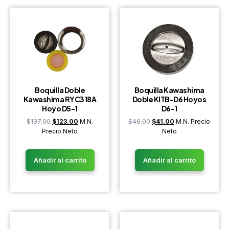
Boquilla Doble
Boquilla Kawashima
Kawashima RYC318A
Doble KITB-D6 Hoyos
Hoyo D5-1
D6-1
$
137.00
$
123.00
M.N.
$
46.00
$
41.00
M.N. Precio
Precio Neto
Neto
Añadir al carrito
Añadir al carrito