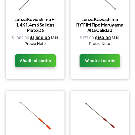
Lanza Kawashima F-
Lanza Kawashima
1.4K 1.4m 6 Salidas
RY111M Tipo Maruyama
Plato D6
Alta Calidad
$
1,882.00
$
1,600.00
M.N.
$
177.00
$
160.00
M.N.
Precio Neto
Precio Neto
Añadir al carrito
Añadir al carrito