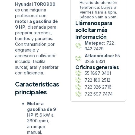
Horario de atención
Hyundai TORO900
telefónica: Lunes a
es una máquina
viernes 9am a 6pm.
profesional con
Sábado 9am a 2pm.
motor a gasolina de
Llámanos para
9 HP
, diseñada para
solicitar más
preparar terrenos,
información
huertos y parcelas.
Metepec:
722
Con transmisión por
342 2429
engranaje y
Atlacomulco:
55
accesorio cultivador
3259 6331
incluido, facilita
Oficinas generales
surcar, arar y sembrar
con eficiencia.
55 1897 3401
722 180 2512
Características
722 326 2716
principales
722 597 7474
Motor a
gasolina de 9
HP
(5.6 kW a
3600 rpm),
arranque
manual.