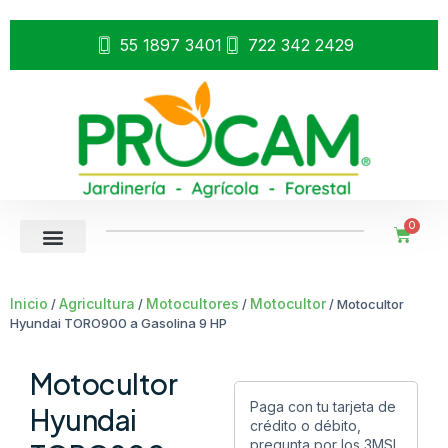
55 1897 3401
722 342 2429
0
Inicio
Agricultura
Motocultores
Motocultor
/
/
/
/ Motocultor
Hyundai TORO900 a Gasolina 9 HP
Motocultor
Paga con tu tarjeta de
Hyundai
crédito o débito,
pregunta por los 3MSI