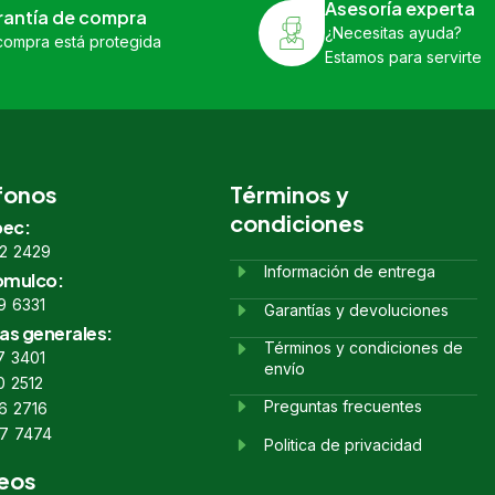
Asesoría experta
rantía de compra
¿Necesitas ayuda?
compra está protegida
Estamos para servirte
fonos
Términos y
condiciones
ec:
2 2429
Información de entrega
omulco:
9 6331
Garantías y devoluciones
as generales:
Términos y condiciones de
7 3401
envío
0 2512
Preguntas frecuentes
6 2716
7 7474
Politica de privacidad
eos