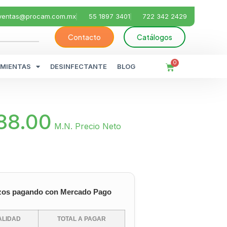
ventas@procam.com.mx
55 1897 3401
722 342 2429
Contacto
Catálogos
0
MIENTAS
DESINFECTANTE
BLOG
88.00
M.N. Precio Neto
zos pagando con Mercado Pago
LIDAD
TOTAL A PAGAR