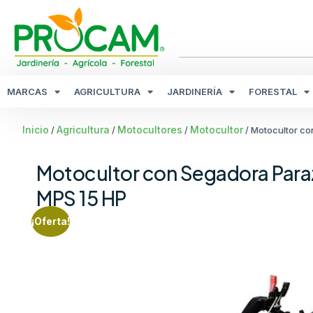
MARCAS
AGRICULTURA
JARDINERÍA
FORESTAL
Inicio
Agricultura
Motocultores
Motocultor
/
/
/
/ Motocultor c
Motocultor con Segadora Para
MPS 15 HP
¡Oferta!