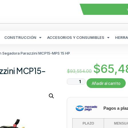
CONSTRUCCIÓN
ACCESORIOS Y CONSUMIBLES
HERRA
on Segadora Parazzini MCP15-MPS 15 HP
$
65,4
zzini MCP15-
$
93,554.00
Añadir al carrito
Pagos a pla
PLAZO
MENSUA