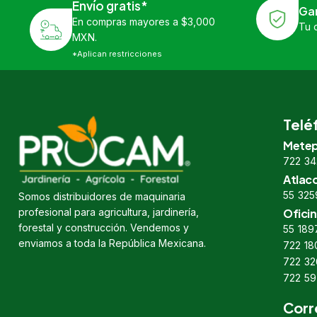
Envío gratis*
Ga
En compras mayores a $3,000
Tu 
MXN.
*Aplican restricciones
Telé
Metep
722 34
Atlac
55 325
Somos distribuidores de maquinaria
profesional para agricultura, jardinería,
Oficin
forestal y construcción. Vendemos y
55 189
enviamos a toda la República Mexicana.
722 18
722 32
722 59
Corr