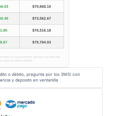
56.03
$70,668.10
60.45
$73,562.67
1.80
$76,516.18
8.67
$79,784.03
intereses de financiamiento aplicados por Mercado
e según la tarjeta utilizada.
édito o débito, pregunta por los 3MSI con
ncia y deposito en ventanilla