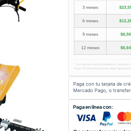
3 meses
$23,5
6 meses
$12,2
9 meses
$8,50
12 meses
$6,64
* Los montos son informativos e incluyen 
Pago. El total final puede variar ligerament
Paga con tu tarjeta de cr
Mercado Pago, o transfere
Paga en línea con: