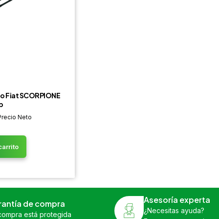
o Fiat SCORPIONE
p
Precio Neto
carrito
Asesoría experta
rantía de compra
¿Necesitas ayuda?
compra está protegida