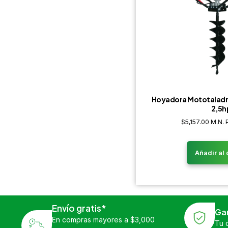
Hoyadora Mototaladr
2,5h
$
5,157.00
M.N. 
Añadir al 
Envío gratis*
Ga
En compras mayores a $3,000
Tu 