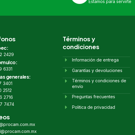
Estamos para servirte
fonos
Términos y
condiciones
ec:
2 2429
Información de entrega
omulco:
9 6331
Garantías y devoluciones
as generales:
Términos y condiciones de
7 3401
envío
0 2512
Preguntas frecuentes
6 2716
7 7474
Politica de privacidad
eos
s@procam.com.mx
s1@procam.com.mx