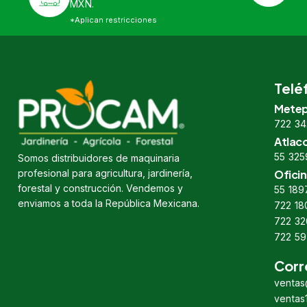
MXN.
*Aplican restricciones
Telé
Metep
722 34
Atlac
55 325
Somos distribuidores de maquinaria
profesional para agricultura, jardinería,
Oficin
forestal y construcción. Vendemos y
55 189
enviamos a toda la República Mexicana.
722 18
722 32
722 59
Corr
venta
venta