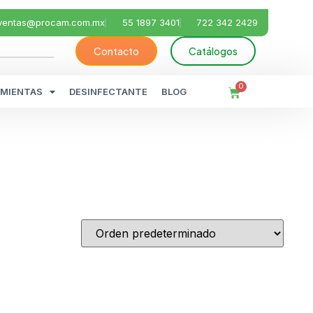
ventas@procam.com.mx
55 1897 3401
722 342 2429
Contacto
Catálogos
0
MIENTAS
DESINFECTANTE
BLOG