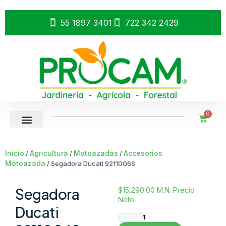
55 1897 3401
722 342 2429
0
Inicio
Agricultura
Motoazadas
Accesorios
/
/
/
Motoazada
/ Segadora Ducati 9211006S
Segadora
$
15,290.00
M.N. Precio
Neto
Ducati