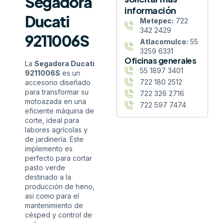
Segadora
información
Ducati
Metepec:
722
342 2429
9211006S
Atlacomulco:
55
3259 6331
Oficinas generales
La
Segadora Ducati
55 1897 3401
9211006S
es un
722 180 2512
accesorio diseñado
para transformar su
722 326 2716
motoazada en una
722 597 7474
eficiente máquina de
corte, ideal para
labores agrícolas y
de jardinería. Este
implemento es
perfecto para cortar
pasto verde
destinado a la
producción de heno,
así como para el
mantenimiento de
césped y control de