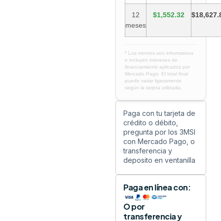
12
$1,552.32
$18,627.
meses
* Los montos son informativos
e incluyen intereses de
financiamiento aplicados por
Mercado Pago. El total final
puede variar ligeramente
según la tarjeta utilizada.
Paga con tu tarjeta de
crédito o débito,
pregunta por los 3MSI
con Mercado Pago, o
transferencia y
deposito en ventanilla
Paga en línea con:
O por
transferencia y