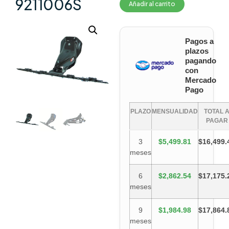
9211006S
Añadir al carrito
Pagos a
plazos
pagando
con
Mercado
Pago
PLAZO
MENSUALIDAD
TOTAL 
PAGAR
3
$5,499.81
$16,499.
meses
6
$2,862.54
$17,175.
meses
9
$1,984.98
$17,864.
meses