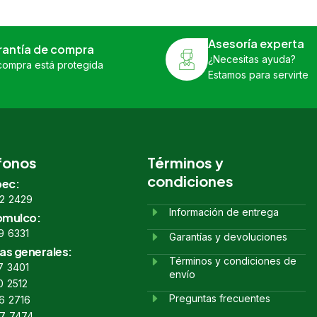
Asesoría experta
rantía de compra
¿Necesitas ayuda?
compra está protegida
Estamos para servirte
fonos
Términos y
condiciones
ec:
2 2429
Información de entrega
omulco:
9 6331
Garantías y devoluciones
as generales:
Términos y condiciones de
7 3401
envío
0 2512
Preguntas frecuentes
6 2716
7 7474