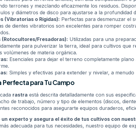
ndo terrones y mezclando eficazmente los residuos. Dispon
ulos y diámetros de disco para ajustarse a la profundidad 
s (Vibratorias o Rígidas):
Perfectas para desmenuzar el sue
as de dientes vibratorios son excelentes para romper costra
ados.
s (Rotocultores/Fresadoras):
Utilizadas para una preparac
pidamente para pulverizar la tierra, ideal para cultivos qu
s volúmenes de materia orgánica.
ras:
Esenciales para dejar el terreno completamente plano ant
rme.
as:
Simples y efectivas para extender y nivelar, a menudo
ra Perfecta para Tu Campo
, cada
rastra
está descrita detalladamente con sus especific
cho de trabajo, número y tipo de elementos (discos, dientes
tes reconocidos para asegurarte equipos duraderos, eficie
 un experto y asegura el éxito de tus cultivos con nuestr
a más adecuada para tus necesidades, nuestro equipo de expe