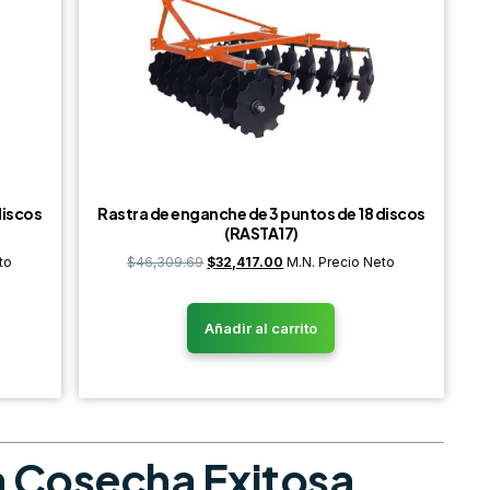
discos
Rastra de enganche de 3 puntos de 18 discos
(RASTA17)
to
$
46,309.69
$
32,417.00
M.N. Precio Neto
Añadir al carrito
a Cosecha Exitosa