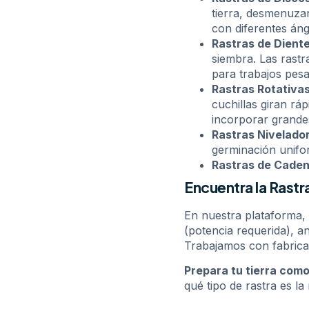
tierra, desmenuza
con diferentes áng
Rastras de Diente
siembra. Las rastr
para trabajos pes
Rastras Rotativa
cuchillas giran rá
incorporar grande
Rastras Nivelado
germinación unifo
Rastras de Caden
Encuentra la Rast
En nuestra plataforma
(potencia requerida), an
Trabajamos con fabrican
Prepara tu tierra como
qué tipo de rastra es l