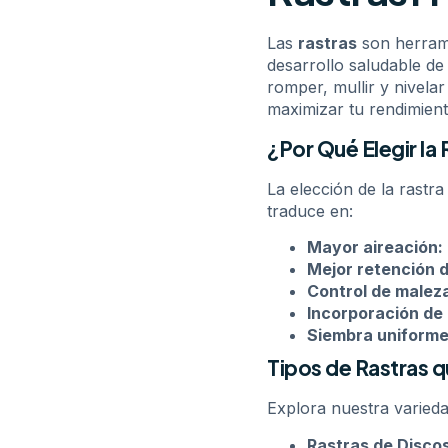
Las
rastras
son herrami
desarrollo saludable de
romper, mullir y nivela
maximizar tu rendimient
¿Por Qué Elegir la
La elección de la rastr
traduce en:
Mayor aireación:
Mejor retención 
Control de malez
Incorporación de
Siembra uniforme
Tipos de Rastras 
Explora nuestra varieda
Rastras de Discos