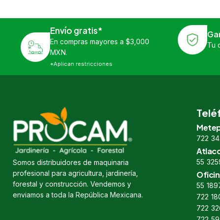
Envío gratis*
Ga
En compras mayores a $3,000
Tu 
MXN.
*Aplican restricciones
Telé
Metep
722 34
Atlac
55 325
Somos distribuidores de maquinaria
profesional para agricultura, jardinería,
Oficin
forestal y construcción. Vendemos y
55 189
enviamos a toda la República Mexicana.
722 18
722 32
722 59