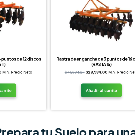
 puntos de 12 discos
Rastra de enganche de 3 puntos de 16 
11)
(RASTA15)
0
M.N. Precio Neto
$
41,334.27
$
28,934.00
M.N. Precio Ne
carrito
Añadir al carrito
Prepara tu Suelo para un