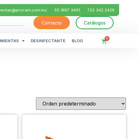
ventas@procam.com.mx
55 1897 3401
722 342 2429
Contacto
Catálogos
0
MIENTAS
DESINFECTANTE
BLOG