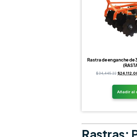
Rastra de enganche de 3
(RASTA
$
34,445.22
$
24,112.0
Añadir al 
Rastras: 