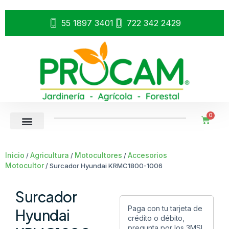
55 1897 3401
722 342 2429
0
Inicio
Agricultura
Motocultores
Accesorios
/
/
/
Motocultor
/ Surcador Hyundai KRMC1800-1006
Surcador
Paga con tu tarjeta de
Hyundai
crédito o débito,
pregunta por los 3MSI