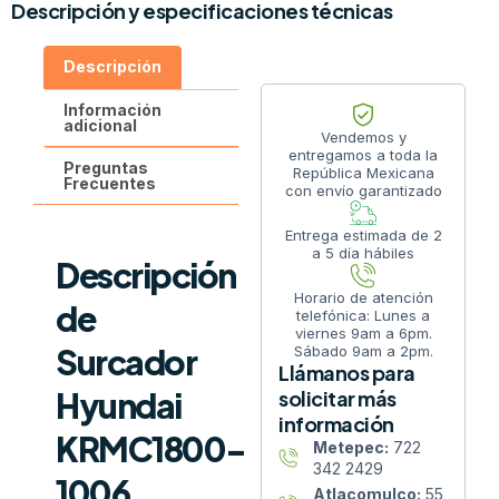
Descripción y especificaciones técnicas
Descripción
Información
adicional
Vendemos y
entregamos a toda la
Preguntas
República Mexicana
Frecuentes
con envío garantizado
Entrega estimada de 2
a 5 día hábiles
Descripción
Horario de atención
de
telefónica: Lunes a
viernes 9am a 6pm.
Surcador
Sábado 9am a 2pm.
Llámanos para
Hyundai
solicitar más
información
KRMC1800-
Metepec:
722
342 2429
1006
Atlacomulco:
55