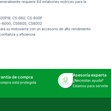
eneralmente requiere 84 eslabones motrices para la
620PW, CS-680, CS-800P
S-8000, CS680S, CS8002
á su motosierra con un accesorio de alto rendimiento
onfianza y eficiencia.
Asesoría experta
rantía de compra
¿Necesitas ayuda?
compra está protegida
Estamos para servirte