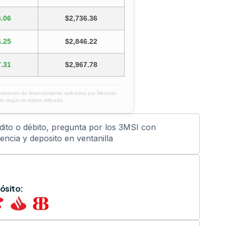
.06
$2,736.36
.25
$2,846.22
.31
$2,967.78
intereses de financiamiento aplicados por Mercado
e según la tarjeta utilizada.
édito o débito, pregunta por los 3MSI con
ncia y deposito en ventanilla
ósito: