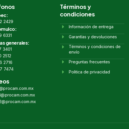
fonos
Términos y
condiciones
ec:
2 2429
Información de entrega
omulco:
9 6331
Garantías y devoluciones
as generales:
Términos y condiciones de
7 3401
envío
0 2512
Preguntas frecuentes
6 2716
7 7474
Politica de privacidad
eos
s@procam.com.mx
s1@procam.com.mx
s2@procam.com.mx