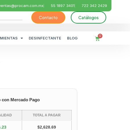
ventas@procam.com.mx
55 1897 3401
722 342 2429
Contacto
Catálogos
0
MIENTAS
DESINFECTANTE
BLOG
o
o con Mercado Pago
LIDAD
TOTAL A PAGAR
.23
$2,628.69