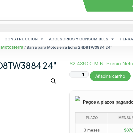
CONSTRUCCIÓN
ACCESORIOS Y CONSUMIBLES
HERRA
 Motosierra
/ Barra para Motosierra Echo 24D8TW3884 24″
24D8TW3884 24″
$
2,436.00
M.N. Precio Net
Añadir al carrito
Pagos a plazos pagand
PLAZO
MENSUA
3 meses
$876