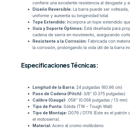
confiere una excelente resistencia al desgaste y al
Diseño Reversible:
La barra puede ser volteada, 
uniforme y aumenta su longevidad total.
Tope Extendido:
Incorpora un tope extendido que
Guía y Soporte Óptimos:
Está diseñada para prop
cadena de sierra en movimiento, asegurando cortes
Resistente a la Corrosión:
Fabricada con material
la corrosión, prolongando la vida útil de la barra 
Especificaciones Técnicas:
Longitud de la Barra:
24 pulgadas (60.96 cm)
Paso de Cadena (Pitch):
3/8″ (0.375 pulgadas)
Calibre (Gauge):
.058″ (0.058 pulgadas / 1.5 mm)
Tipo de Punta:
Sólida (TW – Tough Wall)
Tipo de Montaje:
D076 / D176 (Este es el patrón 
el motosierra).
Material:
Acero al cromo-molibdeno.