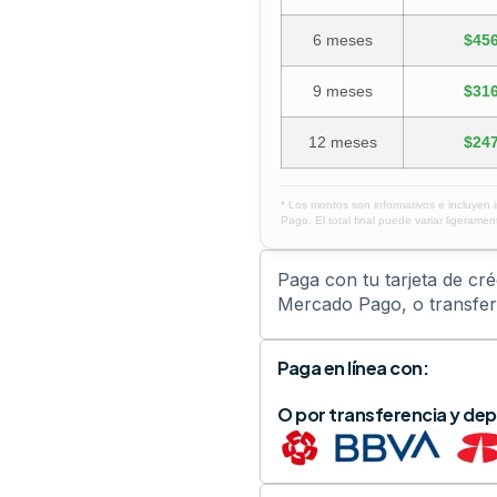
6 meses
$456
9 meses
$316
12 meses
$247
* Los montos son informativos e incluyen 
Pago. El total final puede variar ligerament
Paga con tu tarjeta de cr
Mercado Pago, o transfere
Paga en línea con:
O por transferencia y dep