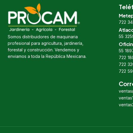
Telé
Metep
722 34
Atlac
55 325
Somos distribuidores de maquinaria
profesional para agricultura, jardinería,
Oficin
forestal y construcción. Vendemos y
55 189
enviamos a toda la República Mexicana.
722 18
722 32
722 59
Corr
venta
venta
venta