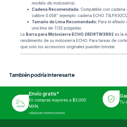
modelo de motosierra).
Cadena Recomendada:
Compatible con cadena d
calibre 0.058″ (ejemplo: cadena ECHO 73LPX92CQ
Tamaño de Lima Recomendado:
Para el afilado
una lima de 7/32 pulgadas.
La
Barra para Motosierra ECHO 28D8TW3892
es la 
rendimiento de su motosierra ECHO. Para tareas de corte 
que solo los accesorios originales pueden brindar.
También podría interesarte
Envío gratis*
Ga
En compras mayores a $3,000
Tu 
MXN.
*Aplican restricciones