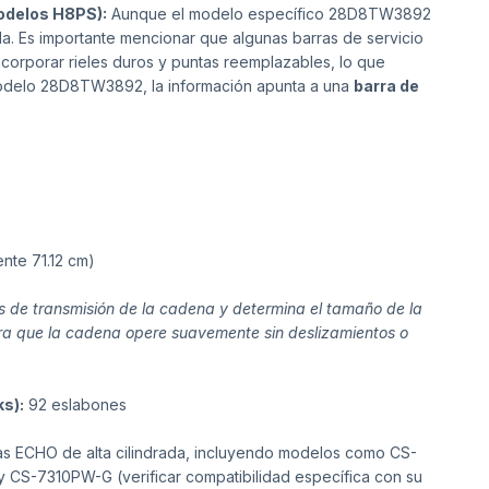
odelos H8PS):
Aunque el modelo específico 28D8TW3892
da. Es importante mencionar que algunas barras de servicio
orporar rieles duros y puntas reemplazables, lo que
l modelo 28D8TW3892, la información apunta a una
barra de
te 71.12 cm)
nes de transmisión de la cadena y determina el tamaño de la
ura que la cadena opere suavemente sin deslizamientos o
ks):
92 eslabones
as ECHO de alta cilindrada, incluyendo modelos como CS-
 CS-7310PW-G (verificar compatibilidad específica con su