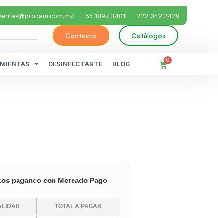
ventas@procam.com.mx
55 1897 3401
722 342 2429
Contacto
Catálogos
0
MIENTAS
DESINFECTANTE
BLOG
zos pagando con Mercado Pago
LIDAD
TOTAL A PAGAR