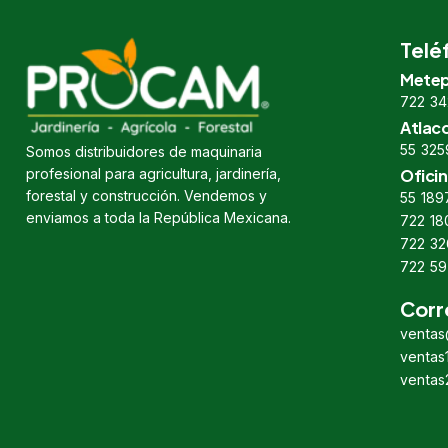
Telé
Metep
722 34
Atlac
55 325
Somos distribuidores de maquinaria
profesional para agricultura, jardinería,
Oficin
forestal y construcción. Vendemos y
55 189
enviamos a toda la República Mexicana.
722 18
722 32
722 59
Corr
venta
venta
venta