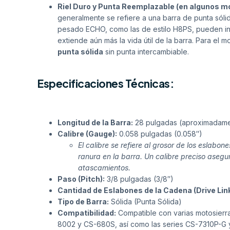
Riel Duro y Punta Reemplazable (en algunos m
generalmente se refiere a una barra de punta sóli
pesado ECHO, como las de estilo H8PS, pueden inc
extiende aún más la vida útil de la barra. Para e
punta sólida
sin punta intercambiable.
Especificaciones Técnicas:
Longitud de la Barra:
28 pulgadas (aproximadamen
Calibre (Gauge):
0.058 pulgadas (0.058″)
El calibre se refiere al grosor de los eslabo
ranura en la barra. Un calibre preciso aseg
atascamientos.
Paso (Pitch):
3/8 pulgadas (3/8″)
Cantidad de Eslabones de la Cadena (Drive Lin
Tipo de Barra:
Sólida (Punta Sólida)
Compatibilidad:
Compatible con varias motosierr
8002 y CS-680S, así como las series CS-7310P-G y