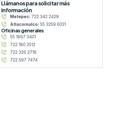
Llámanos para solicitar más
información
Metepec:
722 342 2429
Atlacomulco:
55 3259 6331
Oficinas generales
55 1897 3401
722 180 2512
722 326 2716
722 597 7474