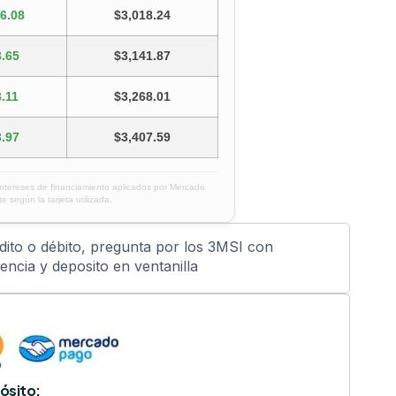
6.08
$3,018.24
.65
$3,141.87
.11
$3,268.01
.97
$3,407.59
intereses de financiamiento aplicados por Mercado
e según la tarjeta utilizada.
édito o débito, pregunta por los 3MSI con
ncia y deposito en ventanilla
ósito: