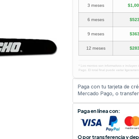
3 meses
$1,00
6 meses
$523
9 meses
$363
12 meses
$283
* Los montos son informativos e incluyen 
Pago. El total final puede variar ligerament
Paga con tu tarjeta de cr
Mercado Pago, o transfere
Paga en línea con:
O por transferencia y dep