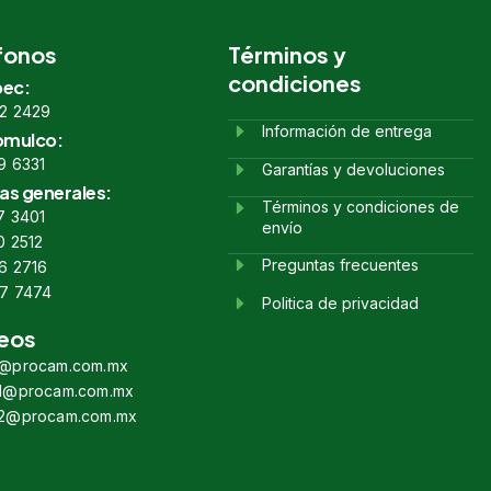
fonos
Términos y
condiciones
ec:
2 2429
Información de entrega
omulco:
9 6331
Garantías y devoluciones
as generales:
Términos y condiciones de
7 3401
envío
0 2512
Preguntas frecuentes
6 2716
7 7474
Politica de privacidad
eos
s@procam.com.mx
s1@procam.com.mx
s2@procam.com.mx