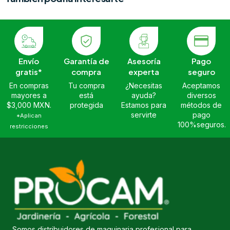
Envío
Garantía de
Asesoría
Pago
gratis*
compra
experta
seguro
En compras
Tu compra
¿Necesitas
Aceptamos
mayores a
está
ayuda?
diversos
$3,000 MXN.
protegida
Estamos para
métodos de
servirte
pago
*Aplican
100%seguros.
restricciones
Somos distribuidores de maquinaria profesional para