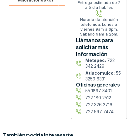
Entrega estimada de 2
a 5 día hábiles
Horario de atención
telefónica: Lunes a
viernes 9am a 6pm.
Sábado 9am a 2pm.
Llámanos para
solicitar más
información
Metepec:
722
342 2429
Atlacomulco:
55
3259 6331
Oficinas generales
55 1897 3401
722 180 2512
722 326 2716
722 597 7474
También podría interesarte