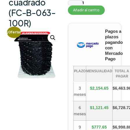
cuadrado
(FC-B-063-
Añadir al carrito
100R)
Pagos a
¡Oferta!
plazos
pagando
con
Mercado
Pago
PLAZO
MENSUALIDAD
TOTAL A
PAGAR
3
$2,154.65
$6,463.9
meses
6
$1,121.45
$6,728.7
meses
9
$777.65
$6,998.8