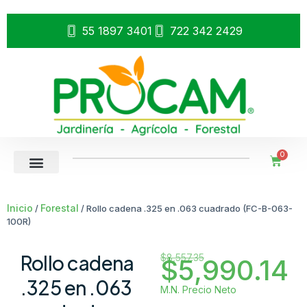
55 1897 3401
722 342 2429
0
Inicio
Forestal
/
/ Rollo cadena .325 en .063 cuadrado (FC-B-063-
100R)
Rollo cadena
$
8,557.35
$
5,990.14
.325 en .063
M.N. Precio Neto