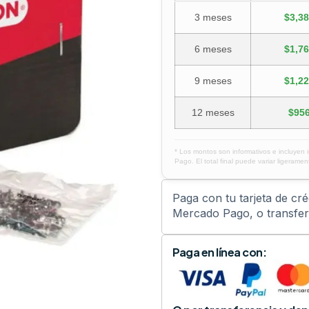
3 meses
$3,38
6 meses
$1,76
9 meses
$1,22
12 meses
$956
* Los montos son informativos e incluyen 
Pago. El total final puede variar ligerament
Paga con tu tarjeta de cr
Mercado Pago, o transfere
Paga en línea con: