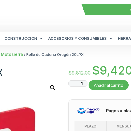
CONSTRUCCIÓN
ACCESORIOS Y CONSUMIBLES
HERRA
 Motosierra
/ Rollo de Cadena Oregón 20LPX
$
9,42
X
$
9,812.00
Añadir al carrito
Pagos a pla
PLAZO
MENSUA