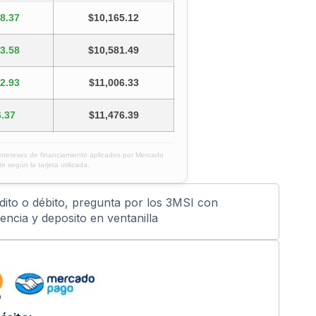
8.37
$10,165.12
3.58
$10,581.49
2.93
$11,006.33
.37
$11,476.39
intereses de financiamiento aplicados por Mercado
e según la tarjeta utilizada.
édito o débito, pregunta por los 3MSI con
ncia y deposito en ventanilla