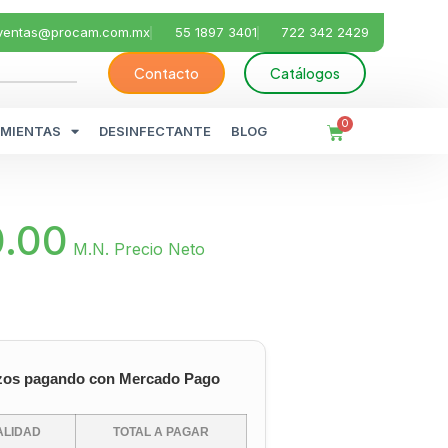
ventas@procam.com.mx
55 1897 3401
722 342 2429
Contacto
Catálogos
0
MIENTAS
DESINFECTANTE
BLOG
0.00
M.N. Precio Neto
zos pagando con Mercado Pago
LIDAD
TOTAL A PAGAR