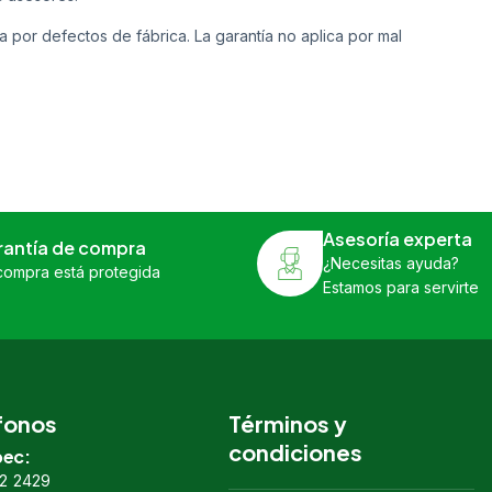
a por defectos de fábrica. La garantía no aplica por mal
Asesoría experta
rantía de compra
¿Necesitas ayuda?
compra está protegida
Estamos para servirte
fonos
Términos y
condiciones
ec:
2 2429