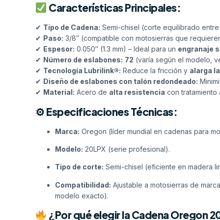
Características Principales:
✔
Tipo de Cadena:
Semi-chisel (corte equilibrado entre 
✔
Paso:
3/8″ (compatible con motosierras que requieren
✔
Espesor:
0.050″ (1.3 mm) – Ideal para un
engranaje s
✔
Número de eslabones:
72
(varía según el modelo, ve
✔
Tecnología Lubrilink®:
Reduce la fricción y
alarga la
✔
Diseño de eslabones con talón redondeado:
Minimi
✔
Material:
Acero de
alta resistencia
con tratamiento 
⚙ Especificaciones Técnicas:
Marca:
Oregon (líder mundial en cadenas para mot
Modelo:
20LPX (serie profesional).
Tipo de corte:
Semi-chisel (eficiente en madera li
Compatibilidad:
Ajustable a motosierras de mar
modelo exacto).
¿Por qué elegir la Cadena Oregon 