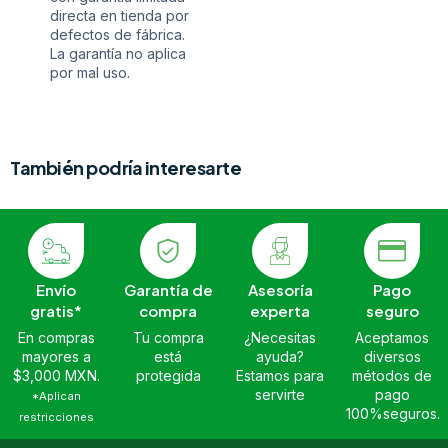
directa en tienda por
defectos de fábrica.
La garantía no aplica
por mal uso.
También podría interesarte
Envío
Garantía de
Asesoría
Pago
gratis*
compra
experta
seguro
En compras
Tu compra
¿Necesitas
Aceptamos
mayores a
está
ayuda?
diversos
$3,000 MXN.
protegida
Estamos para
métodos de
servirte
pago
*Aplican
100%seguros.
restricciones