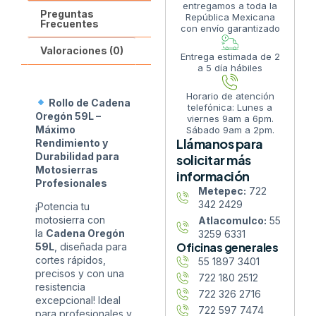
entregamos a toda la
Preguntas
República Mexicana
Frecuentes
con envío garantizado
Valoraciones (0)
Entrega estimada de 2
a 5 día hábiles
Horario de atención
Rollo de Cadena
telefónica: Lunes a
Oregón 59L –
viernes 9am a 6pm.
Máximo
Sábado 9am a 2pm.
Llámanos para
Rendimiento y
Durabilidad para
solicitar más
Motosierras
información
Profesionales
Metepec:
722
342 2429
¡Potencia tu
motosierra con
Atlacomulco:
55
la
Cadena Oregón
3259 6331
Oficinas generales
59L
, diseñada para
cortes rápidos,
55 1897 3401
precisos y con una
722 180 2512
resistencia
722 326 2716
excepcional! Ideal
722 597 7474
para profesionales y