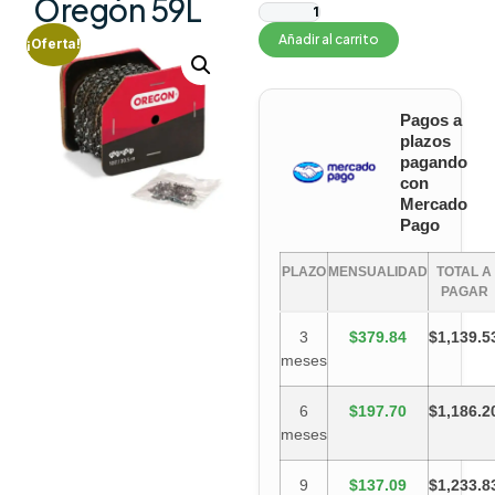
Oregón 59L
Añadir al carrito
¡Oferta!
Pagos a
plazos
pagando
con
Mercado
Pago
PLAZO
MENSUALIDAD
TOTAL A
PAGAR
3
$379.84
$1,139.5
meses
6
$197.70
$1,186.2
meses
9
$137.09
$1,233.8