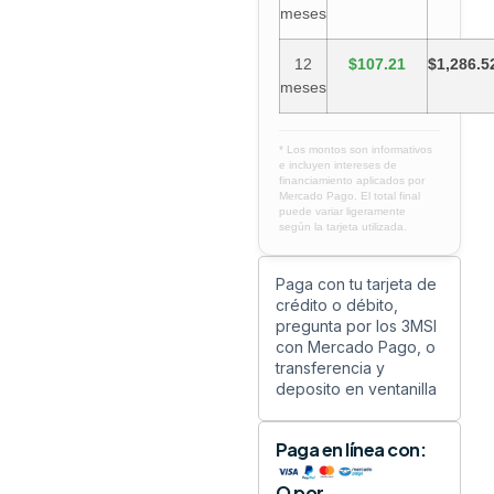
meses
12
$107.21
$1,286.5
meses
* Los montos son informativos
e incluyen intereses de
financiamiento aplicados por
Mercado Pago. El total final
puede variar ligeramente
según la tarjeta utilizada.
Paga con tu tarjeta de
crédito o débito,
pregunta por los 3MSI
con Mercado Pago, o
transferencia y
deposito en ventanilla
Paga en línea con:
O por