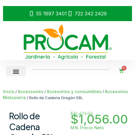
55 1897 3401
722 342 2429
0
Inicio
Accessories
Accesorios y consumibles
Accesorios
/
/
/
Motosierra
/ Rollo de Cadena Oregón 59L
Rollo de
$
10,473.00
$
1,056.00
Cadena
M.N. Precio Neto