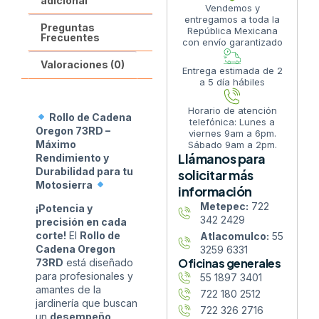
adicional
Vendemos y
entregamos a toda la
Preguntas
República Mexicana
Frecuentes
con envío garantizado
Valoraciones (0)
Entrega estimada de 2
a 5 día hábiles
Horario de atención
Rollo de Cadena
telefónica: Lunes a
Oregon 73RD –
viernes 9am a 6pm.
Máximo
Sábado 9am a 2pm.
Llámanos para
Rendimiento y
Durabilidad para tu
solicitar más
Motosierra
información
Metepec:
722
¡Potencia y
342 2429
precisión en cada
corte!
El
Rollo de
Atlacomulco:
55
Cadena Oregon
3259 6331
Oficinas generales
73RD
está diseñado
para profesionales y
55 1897 3401
amantes de la
722 180 2512
jardinería que buscan
722 326 2716
un
desempeño