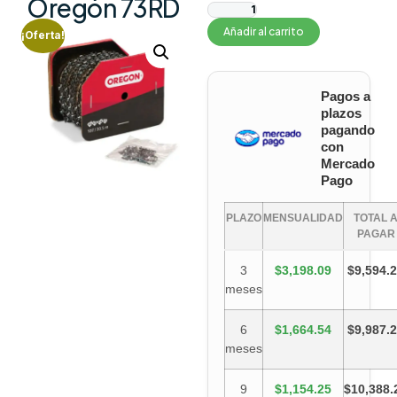
Oregón 73RD
Añadir al carrito
¡Oferta!
Pagos a
plazos
pagando
con
Mercado
Pago
PLAZO
MENSUALIDAD
TOTAL 
PAGAR
3
$3,198.09
$9,594.
meses
6
$1,664.54
$9,987.
meses
9
$1,154.25
$10,388.