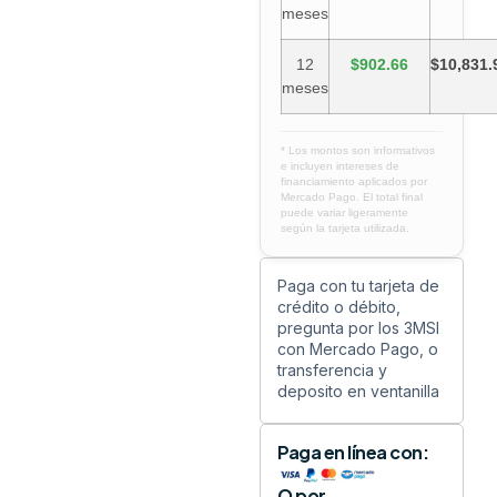
meses
12
$902.66
$10,831.
meses
* Los montos son informativos
e incluyen intereses de
financiamiento aplicados por
Mercado Pago. El total final
puede variar ligeramente
según la tarjeta utilizada.
Paga con tu tarjeta de
crédito o débito,
pregunta por los 3MSI
con Mercado Pago, o
transferencia y
deposito en ventanilla
Paga en línea con:
O por