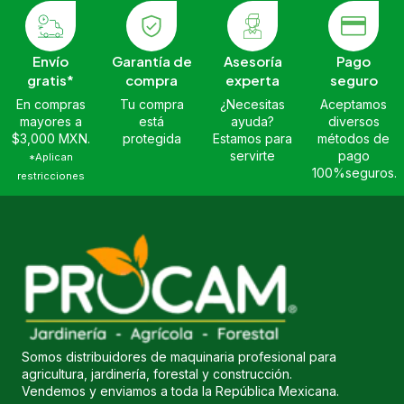
Envío
Garantía de
Asesoría
Pago
gratis*
compra
experta
seguro
En compras
Tu compra
¿Necesitas
Aceptamos
mayores a
está
ayuda?
diversos
$3,000 MXN.
protegida
Estamos para
métodos de
servirte
pago
*Aplican
100%seguros.
restricciones
Somos distribuidores de maquinaria profesional para
agricultura, jardinería, forestal y construcción.
Vendemos y enviamos a toda la República Mexicana.