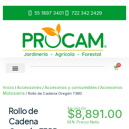
55 1897 3401
722 342 2429
0
Inicio
Accessories
Accesorios y consumibles
Accesorios
/
/
/
Motosierra
/ Rollo de Cadena Oregón 73RD
Rollo de
$
9,261.00
$
8,891.00
Cadena
M.N. Precio Neto