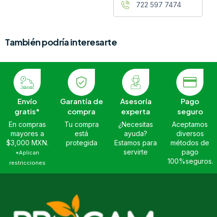
722 597 7474
También podría interesarte
Envío
Garantía de
Asesoría
Pago
gratis*
compra
experta
seguro
En compras
Tu compra
¿Necesitas
Aceptamos
mayores a
está
ayuda?
diversos
$3,000 MXN.
protegida
Estamos para
métodos de
servirte
pago
*Aplican
100%seguros.
restricciones