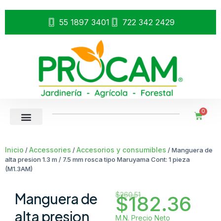
55 1897 3401
722 342 2429
0
Inicio
Accessories
Accesorios y consumibles
/
/
/ Manguera de
alta presion 1.3 m / 7.5 mm rosca tipo Maruyama Cont: 1 pieza
(M1.3AM)
Manguera de
$
260.51
$
182.36
alta presion
M.N. Precio Neto