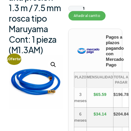
1.3 m / 7.5 mm
rosca tipo
Añadir al carrito
Maruyama
Cont: 1 pieza
Pagos a
plazos
(M1.3AM)
pagando
con
Mercado
¡Oferta!
Pago
PLAZO
MENSUALIDAD
TOTAL A
PAGAR
3
$65.59
$196.78
meses
6
$34.14
$204.84
meses