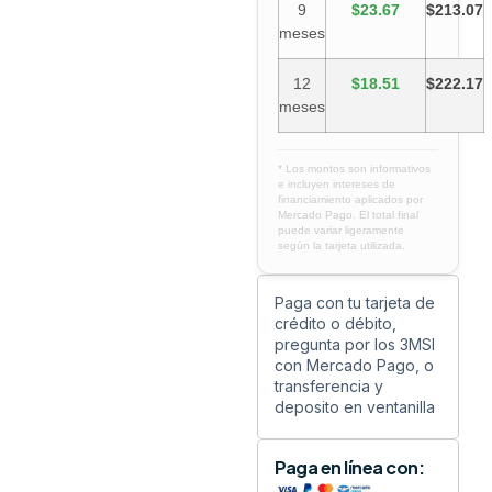
9
$23.67
$213.07
meses
12
$18.51
$222.17
meses
* Los montos son informativos
e incluyen intereses de
financiamiento aplicados por
Mercado Pago. El total final
puede variar ligeramente
según la tarjeta utilizada.
Paga con tu tarjeta de
crédito o débito,
pregunta por los 3MSI
con Mercado Pago, o
transferencia y
deposito en ventanilla
Paga en línea con: