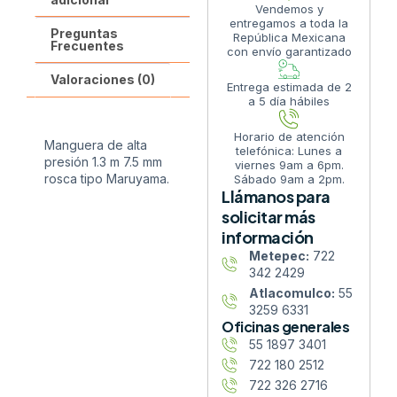
Vendemos y
entregamos a toda la
Preguntas
República Mexicana
Frecuentes
con envío garantizado
Valoraciones (0)
Entrega estimada de 2
a 5 día hábiles
Horario de atención
Manguera de alta
telefónica: Lunes a
presión 1.3 m 7.5 mm
viernes 9am a 6pm.
rosca tipo Maruyama.
Sábado 9am a 2pm.
Llámanos para
solicitar más
información
Metepec:
722
342 2429
Atlacomulco:
55
3259 6331
Oficinas generales
55 1897 3401
722 180 2512
722 326 2716