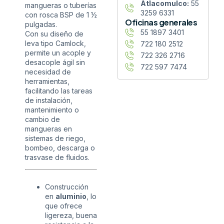
Atlacomulco:
55
mangueras o tuberías
3259 6331
con rosca BSP de 1 ½
Oficinas generales
pulgadas.
55 1897 3401
Con su diseño de
leva tipo Camlock,
722 180 2512
permite un acople y
722 326 2716
desacople ágil sin
722 597 7474
necesidad de
herramientas,
facilitando las tareas
de instalación,
mantenimiento o
cambio de
mangueras en
sistemas de riego,
bombeo, descarga o
trasvase de fluidos.
Construcción
en
aluminio
, lo
que ofrece
ligereza, buena