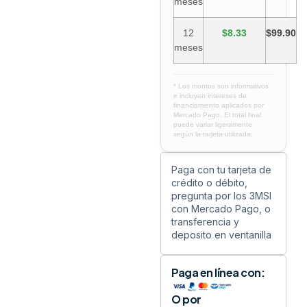
meses
12
$8.33
$99.90
meses
* Los montos son informativos
e incluyen intereses de
financiamiento aplicados por
Mercado Pago. El total final
puede variar ligeramente
según la tarjeta utilizada.
Paga con tu tarjeta de
crédito o débito,
pregunta por los 3MSI
con Mercado Pago, o
transferencia y
deposito en ventanilla
Paga en línea con:
O por