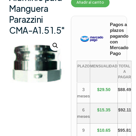
Añadir al carrito
Manguera
Parazzini
Pagos a
CMA-A1.5 1.5″
plazos
pagando
con
Mercado
Pago
PLAZO
MENSUALIDAD
TOTAL
A
PAGAR
3
$29.50
$88.49
meses
6
$15.35
$92.11
meses
9
$10.65
$95.81