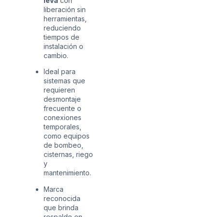
leva
con
liberación sin
herramientas,
reduciendo
tiempos de
instalación o
cambio.
Ideal para
sistemas que
requieren
desmontaje
frecuente o
conexiones
temporales,
como equipos
de bombeo,
cisternas, riego
y
mantenimiento.
Marca
reconocida
que brinda
respaldo en