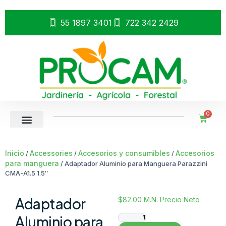
55 1897 3401
722 342 2429
0
Inicio
Accessories
Accesorios y consumibles
Accesorios
/
/
/
para manguera
/ Adaptador Aluminio para Manguera Parazzini
CMA-A1.5 1.5″
Adaptador
$
82.00
M.N. Precio Neto
Aluminio para