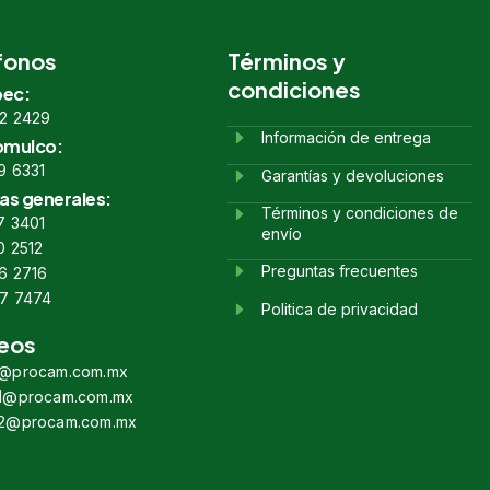
fonos
Términos y
condiciones
ec:
2 2429
Información de entrega
omulco:
9 6331
Garantías y devoluciones
as generales:
Términos y condiciones de
7 3401
envío
0 2512
Preguntas frecuentes
6 2716
7 7474
Politica de privacidad
eos
s@procam.com.mx
s1@procam.com.mx
s2@procam.com.mx