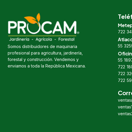
Telé
Metep
722 34
Atlac
55 325
Somos distribuidores de maquinaria
profesional para agricultura, jardinería,
Oficin
forestal y construcción. Vendemos y
55 189
enviamos a toda la República Mexicana.
722 18
722 32
722 59
Corr
venta
venta
venta