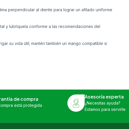
ima perpendicular al diente para lograr un afilado uniforme
etal y lubríquela conforme a las recomendaciones del
ongar su vida útil; mantén también un mango compatible si
Asesoría experta
rantía de compra
¿Necesitas ayuda?
compra está protegida
Estamos para servirte