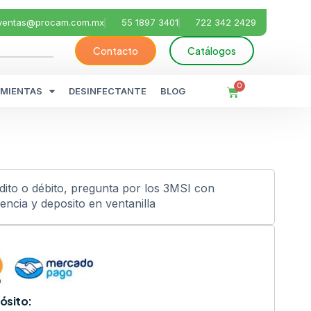
ventas@procam.com.mx
55 1897 3401
722 342 2429
Contacto
Catálogos
0
MIENTAS
DESINFECTANTE
BLOG
édito o débito, pregunta por los 3MSI con
ncia y deposito en ventanilla
ósito: