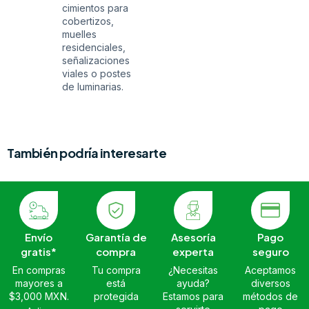
cimientos para
cobertizos,
muelles
residenciales,
señalizaciones
viales o postes
de luminarias.
También podría interesarte
Envío
Garantía de
Asesoría
Pago
gratis*
compra
experta
seguro
En compras
Tu compra
¿Necesitas
Aceptamos
mayores a
está
ayuda?
diversos
$3,000 MXN.
protegida
Estamos para
métodos de