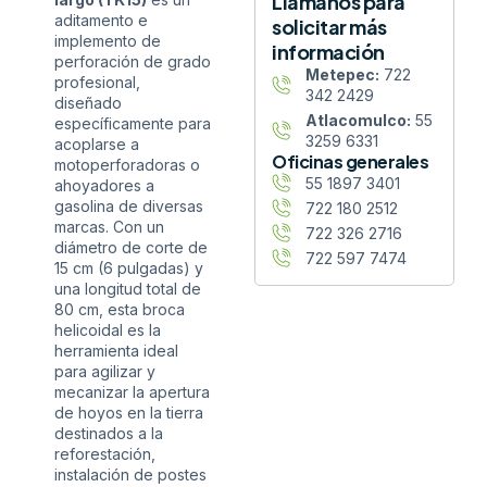
Llámanos para
aditamento e
solicitar más
implemento de
información
perforación de grado
Metepec:
722
profesional,
342 2429
diseñado
Atlacomulco:
55
específicamente para
3259 6331
acoplarse a
Oficinas generales
motoperforadoras o
55 1897 3401
ahoyadores a
gasolina de diversas
722 180 2512
marcas. Con un
722 326 2716
diámetro de corte de
722 597 7474
15 cm (6 pulgadas) y
una longitud total de
80 cm, esta broca
helicoidal es la
herramienta ideal
para agilizar y
mecanizar la apertura
de hoyos en la tierra
destinados a la
reforestación,
instalación de postes