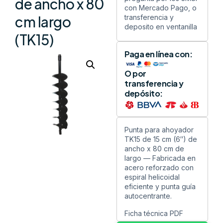
de ancho x 80
con Mercado Pago, o
transferencia y
cm largo
deposito en ventanilla
(TK15)
Paga en línea con:
O por
transferencia y
depósito:
Punta para ahoyador
TK15 de 15 cm (6″) de
ancho x 80 cm de
largo — Fabricada en
acero reforzado con
espiral helicoidal
eficiente y punta guía
autocentrante.
Ficha técnica PDF