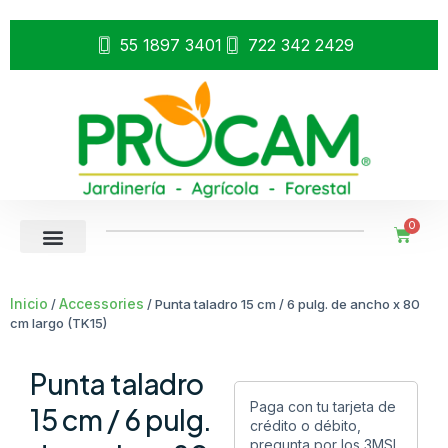
55 1897 3401
722 342 2429
0
Inicio
Accessories
/
/ Punta taladro 15 cm / 6 pulg. de ancho x 80
cm largo (TK15)
Punta taladro
Paga con tu tarjeta de
15 cm / 6 pulg.
crédito o débito,
pregunta por los 3MSI