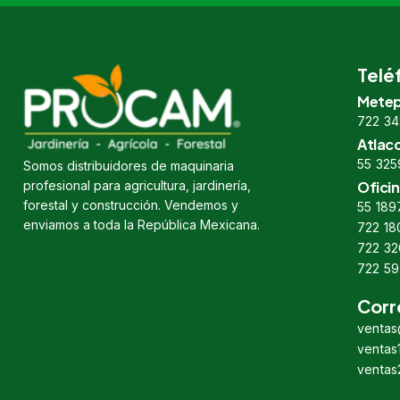
Telé
Metep
722 34
Atlac
55 325
Somos distribuidores de maquinaria
profesional para agricultura, jardinería,
Oficin
forestal y construcción. Vendemos y
55 189
enviamos a toda la República Mexicana.
722 18
722 32
722 59
Corr
venta
venta
venta