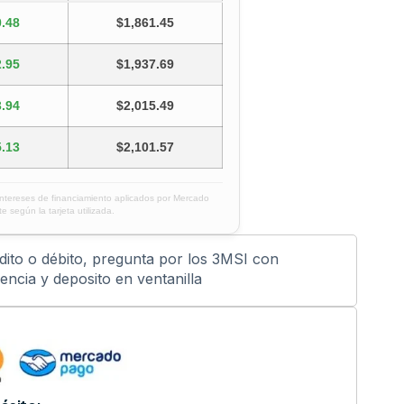
.48
$1,861.45
.95
$1,937.69
.94
$2,015.49
.13
$2,101.57
intereses de financiamiento aplicados por Mercado
e según la tarjeta utilizada.
édito o débito, pregunta por los 3MSI con
ncia y deposito en ventanilla