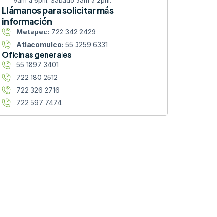
9am a 6pm. Sábado 9am a 2pm.
Llámanos para solicitar más
información
Metepec:
722 342 2429
Atlacomulco:
55 3259 6331
Oficinas generales
55 1897 3401
722 180 2512
722 326 2716
722 597 7474