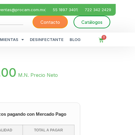
ventas@procam.com.mx
55 1897 3401
722 342 2429
Contacto
Catálogos
0
MIENTAS
DESINFECTANTE
BLOG
.00
M.N. Precio Neto
zos pagando con Mercado Pago
LIDAD
TOTAL A PAGAR