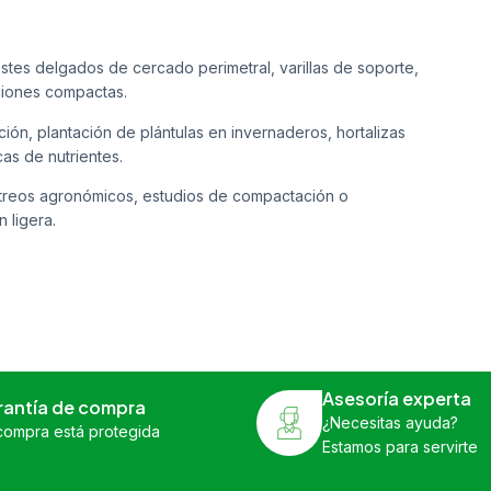
stes delgados de cercado perimetral, varillas de soporte,
aciones compactas.
ión, plantación de plántulas en invernaderos, hortalizas
as de nutrientes.
streos agronómicos, estudios de compactación o
 ligera.
Asesoría experta
rantía de compra
¿Necesitas ayuda?
compra está protegida
Estamos para servirte