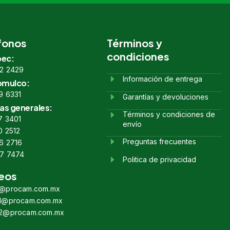
fonos
Términos y
condiciones
ec:
2 2429
Información de entrega
omulco:
9 6331
Garantías y devoluciones
as generales:
Términos y condiciones de
7 3401
envío
0 2512
Preguntas frecuentes
6 2716
7 7474
Politica de privacidad
eos
s@procam.com.mx
s1@procam.com.mx
s2@procam.com.mx