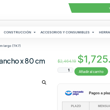
CONSTRUCCIÓN
ACCESORIOS Y CONSUMIBLES
HERRA
cm largo (TK7)
$
1,725
e ancho x 80 cm
$
2,464.19
Añadir al carrito
Pagos a pla
PLAZO
MENSUA