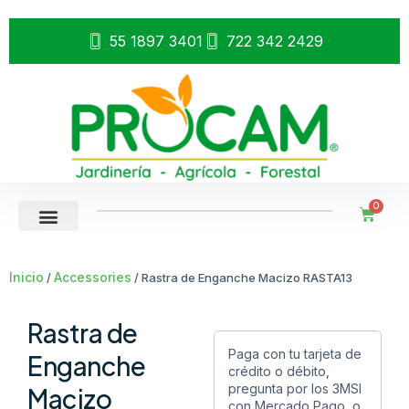
55 1897 3401
722 342 2429
0
Inicio
Accessories
/
/ Rastra de Enganche Macizo RASTA13
Rastra de
Paga con tu tarjeta de
Enganche
crédito o débito,
pregunta por los 3MSI
Macizo
con Mercado Pago, o