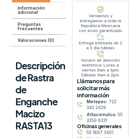
Información
adicional
Vendemos y
entregamos a toda la
Preguntas
República Mexicana
Frecuentes
con envío garantizado
Valoraciones (0)
Entrega estimada de 2
a 5 día hábiles
Horario de atención
Descripción
telefónica: Lunes a
viernes 9am a 6pm.
de Rastra
Sábado 9am a 2pm.
Llámanos para
de
solicitar más
información
Enganche
Metepec:
722
342 2429
Macizo
Atlacomulco:
55
3259 6331
RASTA13
Oficinas generales
55 1897 3401