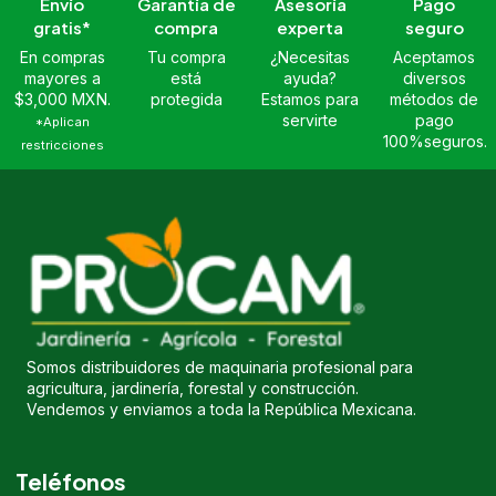
Envío
Garantía de
Asesoría
Pago
gratis*
compra
experta
seguro
En compras
Tu compra
¿Necesitas
Aceptamos
mayores a
está
ayuda?
diversos
$3,000 MXN.
protegida
Estamos para
métodos de
servirte
pago
*Aplican
100%seguros.
restricciones
Somos distribuidores de maquinaria profesional para
agricultura, jardinería, forestal y construcción.
Vendemos y enviamos a toda la República Mexicana.
Teléfonos