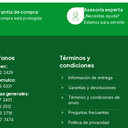
Asesoría experta
rantía de compra
¿Necesitas ayuda?
compra está protegida
Estamos para servirte
fonos
Términos y
condiciones
ec:
2 2429
Información de entrega
omulco:
9 6331
Garantías y devoluciones
as generales:
Términos y condiciones de
7 3401
envío
0 2512
Preguntas frecuentes
6 2716
7 7474
Politica de privacidad