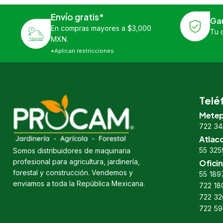
Envío gratis*
Ga
En compras mayores a $3,000
Tu 
MXN.
*Aplican restricciones
Telé
Metep
722 34
Atlac
55 325
Somos distribuidores de maquinaria
profesional para agricultura, jardinería,
Oficin
forestal y construcción. Vendemos y
55 189
enviamos a toda la República Mexicana.
722 18
722 32
722 59