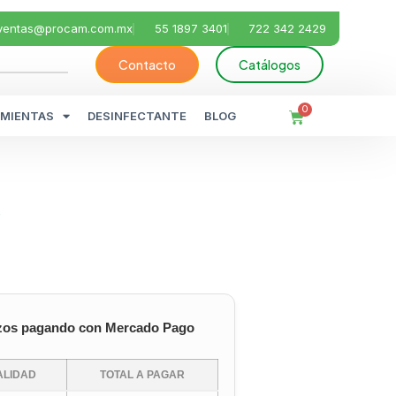
ventas@procam.com.mx
55 1897 3401
722 342 2429
Contacto
Catálogos
0
MIENTAS
DESINFECTANTE
BLOG
o
zos pagando con Mercado Pago
LIDAD
TOTAL A PAGAR