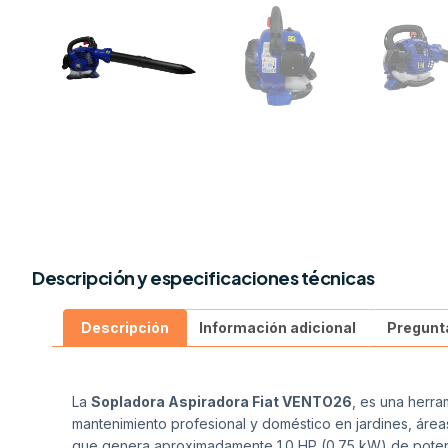
Descripción y especificaciones técnicas
Descripción
Información adicional
Pregunt
La
Sopladora
Aspiradora Fiat VENTO26
, es una herra
mantenimiento profesional y doméstico en jardines, área
que genera aproximadamente 1.0 HP (0.75 kW) de potenci