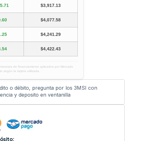
5.71
$3,917.13
.60
$4,077.58
.25
$4,241.29
.54
$4,422.43
intereses de financiamiento aplicados por Mercado
e según la tarjeta utilizada.
édito o débito, pregunta por los 3MSI con
ncia y deposito en ventanilla
ósito: