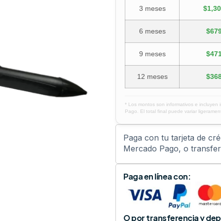
3 meses
$1,30
6 meses
$679
9 meses
$471
12 meses
$368
* Los montos son informativos e incluyen 
Pago. El total final puede variar ligerament
Paga con tu tarjeta de cr
Mercado Pago, o transfere
Paga en línea con:
O por transferencia y dep