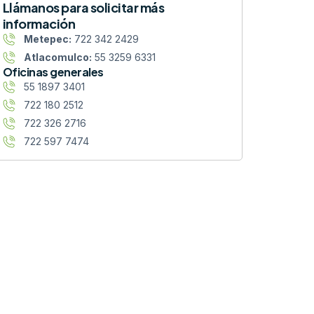
Llámanos para solicitar más
información
Metepec:
722 342 2429
Atlacomulco:
55 3259 6331
Oficinas generales
55 1897 3401
722 180 2512
722 326 2716
722 597 7474