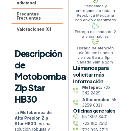
adicional
Vendemos y
entregamos a toda la
Preguntas
República Mexicana
Frecuentes
con envío garantizado
Valoraciones (0)
Entrega estimada de 2
a 5 día hábiles
Horario de atención
Descripción
telefónica: Lunes a
viernes 9am a 6pm.
de
Sábado 9am a 2pm.
Llámanos para
Motobomba
solicitar más
información
Zip Star
Metepec:
722
342 2429
HB30
Atlacomulco:
55
3259 6331
Oficinas generales
La
Motobomba de
55 1897 3401
Alta Presión Zip
722 180 2512
Star HB30
es una
solución robusta y
722 326 2716