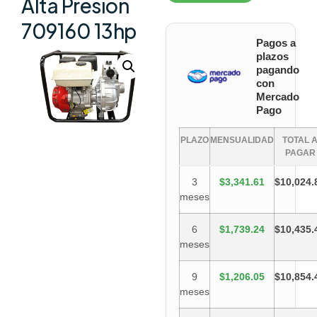
Alta Presión
709160 13hp
Pagos a
plazos
pagando
con
Mercado
Pago
PLAZO
MENSUALIDAD
TOTAL 
PAGAR
3
$3,341.61
$10,024.
meses
6
$1,739.24
$10,435.
meses
9
$1,206.05
$10,854.
meses