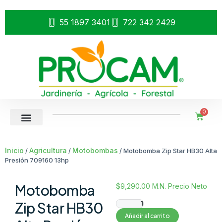
55 1897 3401
722 342 2429
0
Inicio
Agricultura
Motobombas
/
/
/ Motobomba Zip Star HB30 Alta
Presión 709160 13hp
Motobomba
$
9,290.00
M.N. Precio Neto
Zip Star HB30
Añadir al carrito