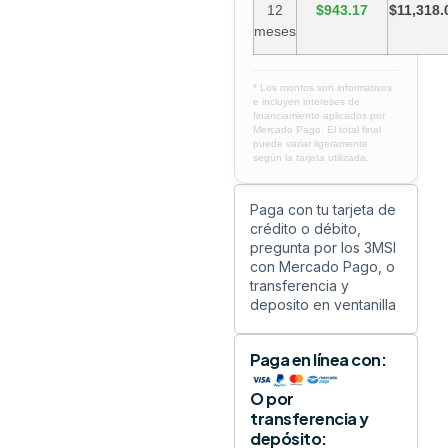
12
$943.17
$11,318.
meses
* Los montos son informativos
e incluyen intereses de
financiamiento aplicados por
Mercado Pago. El total final
puede variar ligeramente
según la tarjeta utilizada.
Paga con tu tarjeta de
crédito o débito,
pregunta por los 3MSI
con Mercado Pago, o
transferencia y
deposito en ventanilla
Paga en línea con:
O por
transferencia y
depósito: