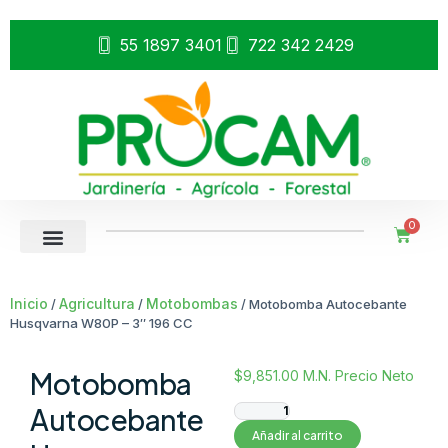
55 1897 3401
722 342 2429
0
Inicio
Agricultura
Motobombas
/
/
/ Motobomba Autocebante
Husqvarna W80P – 3″ 196 CC
Motobomba
$
9,851.00
M.N. Precio Neto
Autocebante
Añadir al carrito