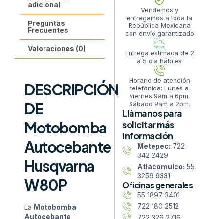
adicional
Vendemos y
entregamos a toda la
Preguntas
República Mexicana
Frecuentes
con envío garantizado
Valoraciones (0)
Entrega estimada de 2
a 5 día hábiles
Horario de atención
DESCRIPCIÓN
telefónica: Lunes a
viernes 9am a 6pm.
DE
Sábado 9am a 2pm.
Llámanos para
Motobomba
solicitar más
información
Autocebante
Metepec:
722
342 2429
Husqvarna
Atlacomulco:
55
3259 6331
W80P
Oficinas generales
55 1897 3401
722 180 2512
La
Motobomba
Autocebante
722 326 2716