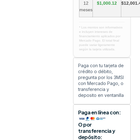
12
$1,000.12
$12,001.
meses
* Los montos son informativos
e incluyen intereses de
financiamiento aplicados por
Mercado Pago. El total final
puede variar ligeramente
según la tarjeta utilizada.
Paga con tu tarjeta de
crédito o débito,
pregunta por los 3MSI
con Mercado Pago, o
transferencia y
deposito en ventanilla
Paga en línea con:
O por
transferencia y
depósito: