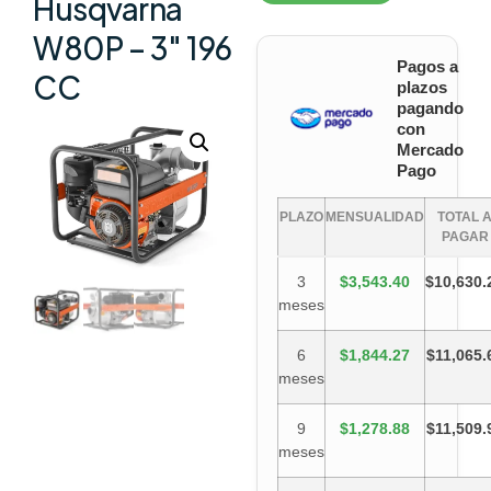
Husqvarna
W80P – 3″ 196
Pagos a
CC
plazos
pagando
con
Mercado
Pago
PLAZO
MENSUALIDAD
TOTAL 
PAGAR
3
$3,543.40
$10,630.
meses
6
$1,844.27
$11,065.
meses
9
$1,278.88
$11,509.
meses