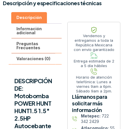
Descripción y especificaciones técnicas
Descripción
Información
adicional
Vendemos y
entregamos a toda la
Preguntas
República Mexicana
Frecuentes
con envío garantizado
Valoraciones (0)
Entrega estimada de 2
a 5 día hábiles
Horario de atención
DESCRIPCIÓN
telefónica: Lunes a
viernes 9am a 6pm.
DE:
Sábado 9am a 2pm.
Motobomba
Llámanos para
POWER HUNT
solicitar más
información
HUNT1.5 1.5″
Metepec:
722
2.5HP
342 2429
Autocebante
Atlacomulco:
55