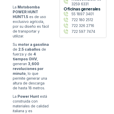
3259 6331
La
Motobomba
Oficinas generales
POWER HUNT
55 1897 3401
HUNT1.5
es de uso
722 180 2512
exclusivo agrícola,
722 326 2716
por su diseño es fácil
de transportar y
722 597 7474
utilizar.
Su
motor a gasolina
de
2.5 caballos
de
fuerza y de
4
tiempos OHV
,
generan
3,600
revoluciones por
minuto
, lo que
permite generar una
altura de descarga
de hasta 18 metros.
La
Power Hunt
está
construida con
materiales de calidad
italiana y es