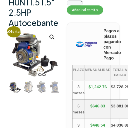
HUNT1.5 1.5″
2.5HP
Añadir al carrito
Autocebante
Pagos a
¡Oferta!
plazos
pagando
con
Mercado
Pago
PLAZO
MENSUALIDAD
TOTAL A
PAGAR
3
$1,242.76
$3,728.2
meses
6
$646.83
$3,881.0
meses
9
$448.54
$4,036.8