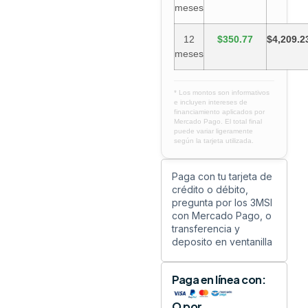
meses
12
$350.77
$4,209.2
meses
* Los montos son informativos
e incluyen intereses de
financiamiento aplicados por
Mercado Pago. El total final
puede variar ligeramente
según la tarjeta utilizada.
Paga con tu tarjeta de
crédito o débito,
pregunta por los 3MSI
con Mercado Pago, o
transferencia y
deposito en ventanilla
Paga en línea con:
O por