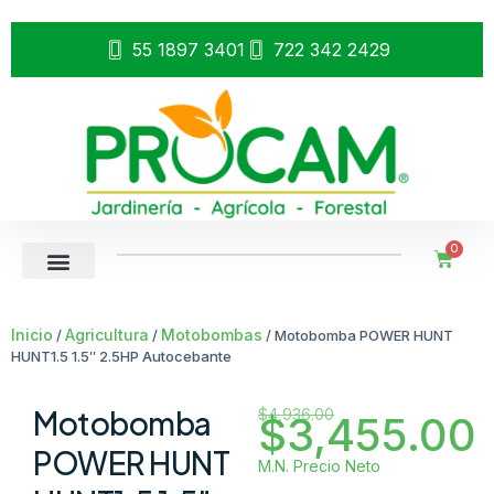
55 1897 3401
722 342 2429
0
Inicio
Agricultura
Motobombas
/
/
/ Motobomba POWER HUNT
HUNT1.5 1.5″ 2.5HP Autocebante
Motobomba
$
4,936.00
$
3,455.00
POWER HUNT
M.N. Precio Neto