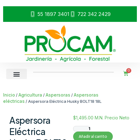
55 1897 3401
722 342 2429
0
Inicio
Agricultura
Aspersoras
Aspersoras
/
/
/
eléctricas
/ Aspersora Eléctrica Husky BOLT18 18L
Aspersora
$
1,495.00
M.N. Precio Neto
Eléctrica
Añadir al carrito