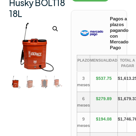
Husky BOLT18
18L
Pagos a
plazos
pagando
con
Mercado
Pago
PLAZO
MENSUALIDAD
TOTAL A
PAGAR
3
$537.75
$1,613.2
meses
6
$279.89
$1,679.3
meses
9
$194.08
$1,746.7
meses