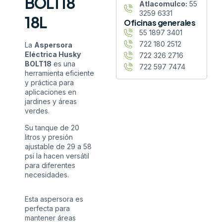
BOLT18
Atlacomulco:
55
3259 6331
18L
Oficinas generales
55 1897 3401
722 180 2512
La
Aspersora
Eléctrica Husky
722 326 2716
BOLT18
es una
722 597 7474
herramienta eficiente
y práctica para
aplicaciones en
jardines y áreas
verdes.
Su tanque de 20
litros y presión
ajustable de 29 a 58
psi la hacen versátil
para diferentes
necesidades.
Esta aspersora es
perfecta para
mantener áreas