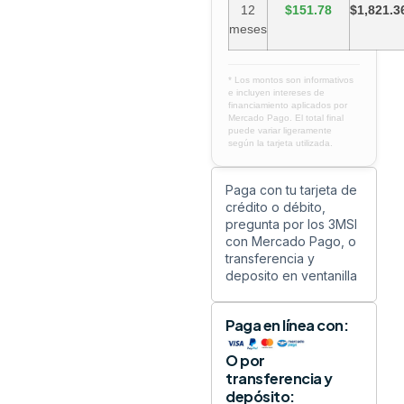
12
$151.78
$1,821.3
meses
* Los montos son informativos
e incluyen intereses de
financiamiento aplicados por
Mercado Pago. El total final
puede variar ligeramente
según la tarjeta utilizada.
Paga con tu tarjeta de
crédito o débito,
pregunta por los 3MSI
con Mercado Pago, o
transferencia y
deposito en ventanilla
Paga en línea con:
O por
transferencia y
depósito: