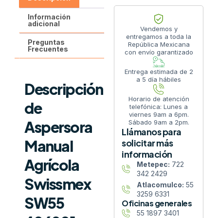
Información
adicional
Vendemos y
entregamos a toda la
Preguntas
República Mexicana
Frecuentes
con envío garantizado
Entrega estimada de 2
a 5 día hábiles
Descripción
Horario de atención
de
telefónica: Lunes a
viernes 9am a 6pm.
Aspersora
Sábado 9am a 2pm.
Llámanos para
Manual
solicitar más
información
Agrícola
Metepec:
722
342 2429
Swissmex
Atlacomulco:
55
3259 6331
SW55
Oficinas generales
55 1897 3401