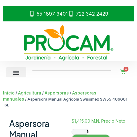
55 1897 3401
722 342 2429
0
Inicio
Agricultura
Aspersoras
Aspersoras
/
/
/
manuales
/ Aspersora Manual Agrícola Swissmex SW55 406001
16L
Aspersora
$
1,415.00
M.N. Precio Neto
Manual