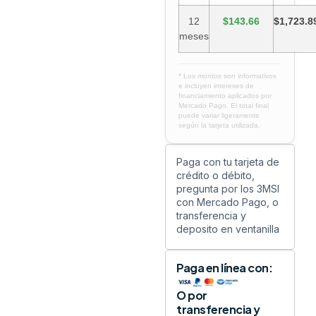
12
$143.66
$1,723.8
meses
* Los montos son informativos
e incluyen intereses de
financiamiento aplicados por
Mercado Pago. El total final
puede variar ligeramente
según la tarjeta utilizada.
Paga con tu tarjeta de
crédito o débito,
pregunta por los 3MSI
con Mercado Pago, o
transferencia y
deposito en ventanilla
Paga en línea con:
O por
transferencia y