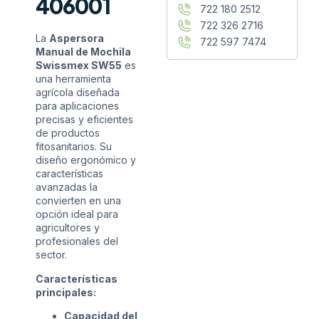
406001
722 180 2512
722 326 2716
La
Aspersora
722 597 7474
Manual de Mochila
Swissmex SW55
es
una herramienta
agrícola diseñada
para aplicaciones
precisas y eficientes
de productos
fitosanitarios. Su
diseño ergonómico y
características
avanzadas la
convierten en una
opción ideal para
agricultores y
profesionales del
sector.
Características
principales:
Capacidad del