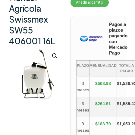
Añadir al carrito
Agrícola
Swissmex
Pagos a
SW55
plazos
pagando
406001 16L
con
Mercado
Pago
PLAZO
MENSUALIDAD
TOTAL A
PAGAR
3
$508.98
$1,526.9
meses
6
$264.91
$1,589.4
meses
9
$183.70
$1,653.2
meses