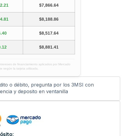
2.21
$7,866.64
4.81
$8,188.86
.40
$8,517.64
.12
$8,881.41
intereses de financiamiento aplicados por Mercado
e según la tarjeta utilizada.
édito o débito, pregunta por los 3MSI con
ncia y deposito en ventanilla
ósito: