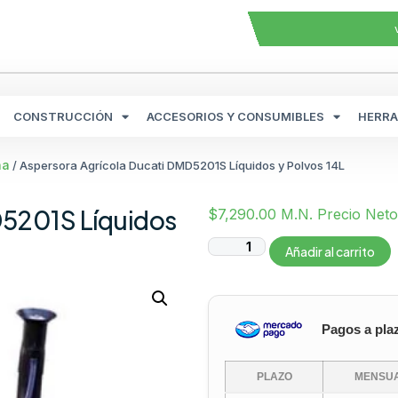
CONSTRUCCIÓN
ACCESORIOS Y CONSUMIBLES
HERRA
na
/ Aspersora Agrícola Ducati DMD5201S Líquidos y Polvos 14L
D5201S Líquidos
$
7,290.00
M.N. Precio Neto
Añadir al carrito
Pagos a pla
PLAZO
MENSUA