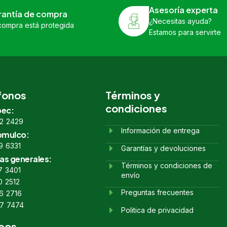
Asesoría experta
rantía de compra
¿Necesitas ayuda?
compra está protegida
Estamos para servirte
fonos
Términos y
condiciones
ec:
2 2429
Información de entrega
omulco:
9 6331
Garantías y devoluciones
as generales:
Términos y condiciones de
7 3401
envío
0 2512
Preguntas frecuentes
6 2716
7 7474
Politica de privacidad
eos