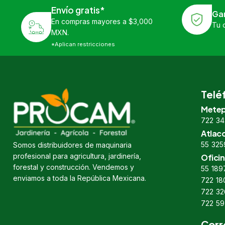
Envío gratis*
Ga
En compras mayores a $3,000
Tu 
MXN.
*Aplican restricciones
Telé
Metep
722 34
Atlac
55 325
Somos distribuidores de maquinaria
profesional para agricultura, jardinería,
Oficin
forestal y construcción. Vendemos y
55 189
enviamos a toda la República Mexicana.
722 18
722 32
722 59
Corr