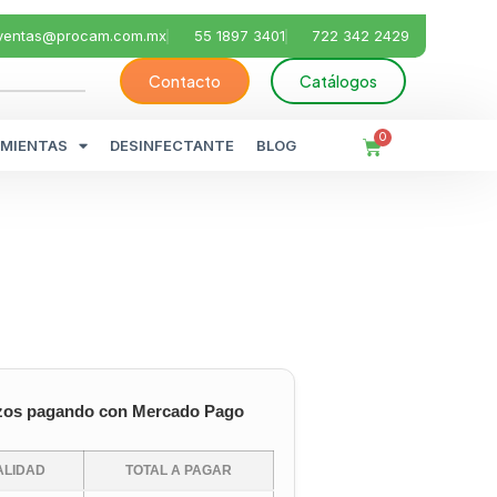
ventas@procam.com.mx
55 1897 3401
722 342 2429
Contacto
Catálogos
0
MIENTAS
DESINFECTANTE
BLOG
zos pagando con Mercado Pago
LIDAD
TOTAL A PAGAR