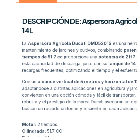
DESCRIPCIÓN DE: Aspersora Agrícol
14L
La
Aspersora Agrícola Ducati DMD5201S
es una herra
mantenimiento de jardines y cultivos, combinando
potenc
tiempos de 51.7 cc p
roporciona una
potencia de 2 HP
esta capacidad de descarga, junto con su t
anque de 14 
recargas frecuentes, optimizando el tiempo y el esfuerz
Con un
alcance vertical de 5 metros y horizontal de 
adaptándose a distintas aplicaciones en agricultura y jar
convierten en una opción cómoda y fácil de transportar, 
robusta y el prestigio de la marca Ducati aseguran un eq
buscan un rociado uniforme y eficiente en cada aplicació
Motor:
2 tiempos
Cilindrada:
51.7 CC