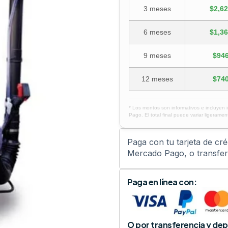
3 meses
$2,62
6 meses
$1,36
9 meses
$946
12 meses
$740
* Los montos son informativos e incluyen 
Pago. El total final puede variar ligerament
Paga con tu tarjeta de cr
Mercado Pago, o transfere
Paga en línea con:
O por transferencia y dep