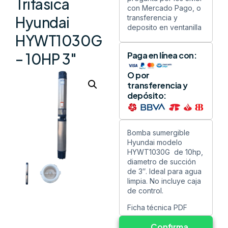
Trifásica
con Mercado Pago, o
transferencia y
Hyundai
deposito en ventanilla
HYWT1030G
Paga en línea con:
– 10HP 3″
O por
transferencia y
depósito:
Bomba sumergible
Hyundai modelo
HYWT1030G de 10hp,
diametro de succión
de 3″. Ideal para agua
limpia. No incluye caja
de control.
Ficha técnica PDF
Confirma