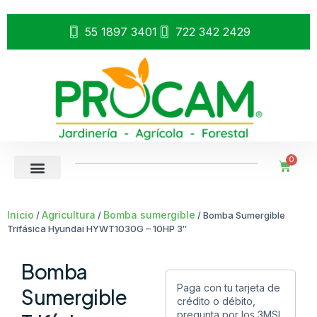
55 1897 3401
722 342 2429
0
Inicio
Agricultura
Bomba sumergible
/
/
/ Bomba Sumergible
Trifásica Hyundai HYWT1030G – 10HP 3″
Bomba
Paga con tu tarjeta de
Sumergible
crédito o débito,
pregunta por los 3MSI