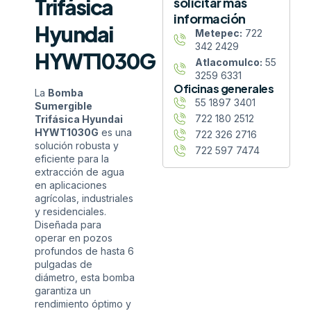
Trifásica
solicitar más
información
Hyundai
Metepec:
722
342 2429
HYWT1030G
Atlacomulco:
55
3259 6331
Oficinas generales
La
Bomba
55 1897 3401
Sumergible
722 180 2512
Trifásica Hyundai
HYWT1030G
es una
722 326 2716
solución robusta y
722 597 7474
eficiente para la
extracción de agua
en aplicaciones
agrícolas, industriales
y residenciales.
Diseñada para
operar en pozos
profundos de hasta 6
pulgadas de
diámetro, esta bomba
garantiza un
rendimiento óptimo y