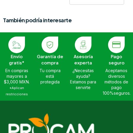
También podría interesarte
Envío
Garantía de
Asesoría
Pago
gratis*
compra
experta
seguro
En compras
Tu compra
¿Necesitas
Aceptamos
mayores a
está
ayuda?
diversos
$3,000 MXN.
protegida
Estamos para
métodos de
servirte
pago
*Aplican
100%seguros.
restricciones