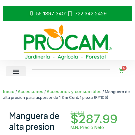
55 1897 3401
722 342 2429
0
Inicio
Accessories
Accesorios y consumibles
/
/
/ Manguera de
alta presion para aspersor de 1.3 m Cont: 1 pieza (RY105)
Manguera de
$
411.41
$
287.99
alta presion
M.N. Precio Neto