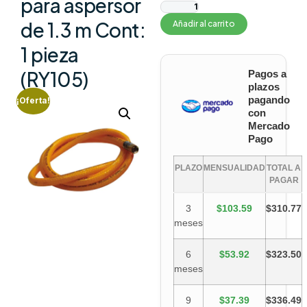
para aspersor
de 1.3 m Cont:
Añadir al carrito
1 pieza
(RY105)
Pagos a
plazos
pagando
¡Oferta!
con
Mercado
Pago
PLAZO
MENSUALIDAD
TOTAL A
PAGAR
3
$103.59
$310.77
meses
6
$53.92
$323.50
meses
9
$37.39
$336.49