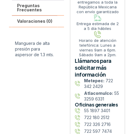
entregamos a toda la
Preguntas
República Mexicana
Frecuentes
con envío garantizado
Valoraciones (0)
Entrega estimada de 2
a 5 día hábiles
Horario de atención
Manguera de alta
telefónica: Lunes a
presión para
viernes 9am a 6pm.
aspersor de 1.3 mts.
Sábado 9am a 2pm.
Llámanos para
solicitar más
información
Metepec:
722
342 2429
Atlacomulco:
55
3259 6331
Oficinas generales
55 1897 3401
722 180 2512
722 326 2716
722 597 7474