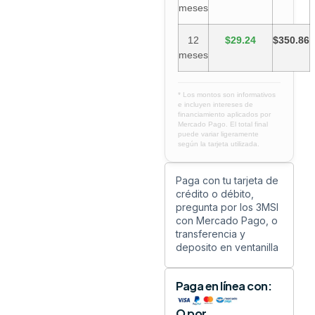
meses
12
$29.24
$350.86
meses
* Los montos son informativos
e incluyen intereses de
financiamiento aplicados por
Mercado Pago. El total final
puede variar ligeramente
según la tarjeta utilizada.
Paga con tu tarjeta de
crédito o débito,
pregunta por los 3MSI
con Mercado Pago, o
transferencia y
deposito en ventanilla
Paga en línea con:
O por