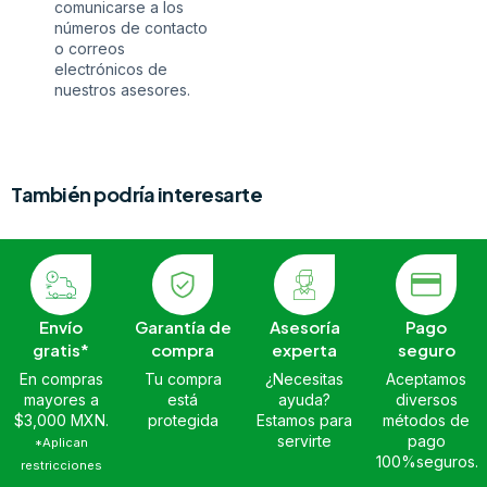
comunicarse a los
números de contacto
o correos
electrónicos de
nuestros asesores.
También podría interesarte
Envío
Garantía de
Asesoría
Pago
gratis*
compra
experta
seguro
En compras
Tu compra
¿Necesitas
Aceptamos
mayores a
está
ayuda?
diversos
$3,000 MXN.
protegida
Estamos para
métodos de
servirte
pago
*Aplican
100%seguros.
restricciones