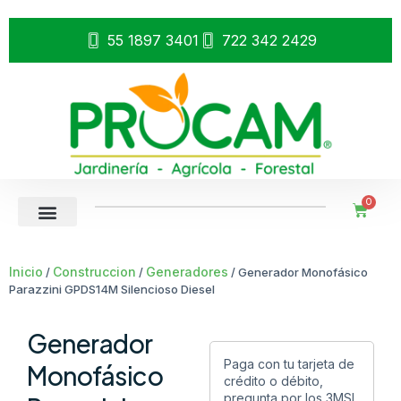
55 1897 3401
722 342 2429
0
Inicio
Construccion
Generadores
/
/
/ Generador Monofásico
Parazzini GPDS14M Silencioso Diesel
Generador
Paga con tu tarjeta de
Monofásico
crédito o débito,
pregunta por los 3MSI