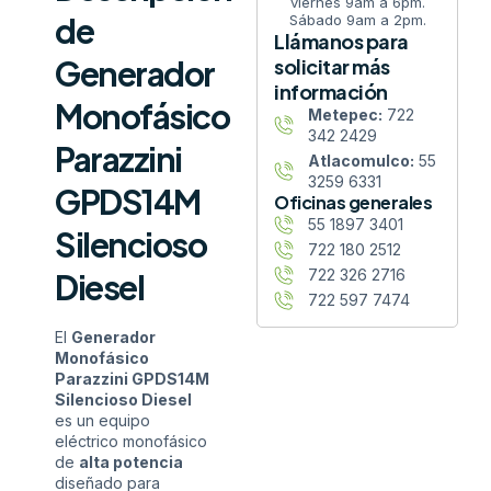
viernes 9am a 6pm.
de
Sábado 9am a 2pm.
Llámanos para
Generador
solicitar más
información
Monofásico
Metepec:
722
342 2429
Parazzini
Atlacomulco:
55
3259 6331
GPDS14M
Oficinas generales
55 1897 3401
Silencioso
722 180 2512
722 326 2716
Diesel
722 597 7474
El
Generador
Monofásico
Parazzini GPDS14M
Silencioso Diesel
es un equipo
eléctrico monofásico
de
alta potencia
diseñado para