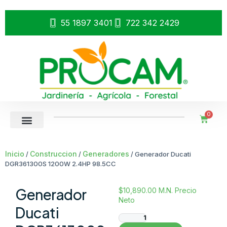
55 1897 3401
722 342 2429
0
Inicio
Construccion
Generadores
/
/
/ Generador Ducati
DGR361300S 1200W 2.4HP 98.5CC
Generador
$
10,890.00
M.N. Precio
Neto
Ducati