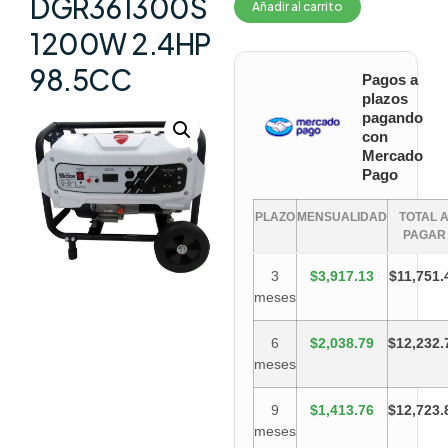
DGR361300S
Añadir al carrito
1200W 2.4HP
98.5CC
Pagos a
plazos
pagando
con
Mercado
Pago
PLAZO
MENSUALIDAD
TOTAL 
PAGAR
3
$3,917.13
$11,751.
meses
6
$2,038.79
$12,232.
meses
9
$1,413.76
$12,723.
meses