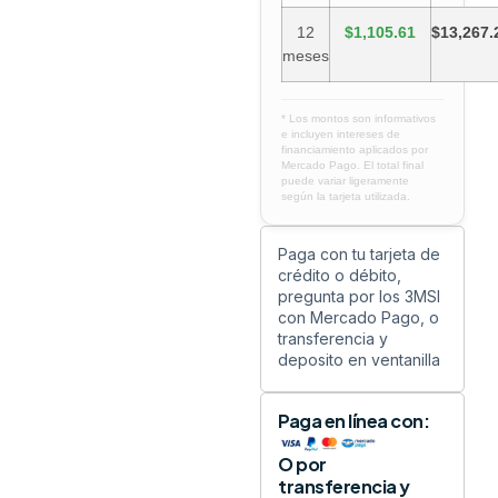
12
$1,105.61
$13,267.
meses
* Los montos son informativos
e incluyen intereses de
financiamiento aplicados por
Mercado Pago. El total final
puede variar ligeramente
según la tarjeta utilizada.
Paga con tu tarjeta de
crédito o débito,
pregunta por los 3MSI
con Mercado Pago, o
transferencia y
deposito en ventanilla
Paga en línea con:
O por
transferencia y