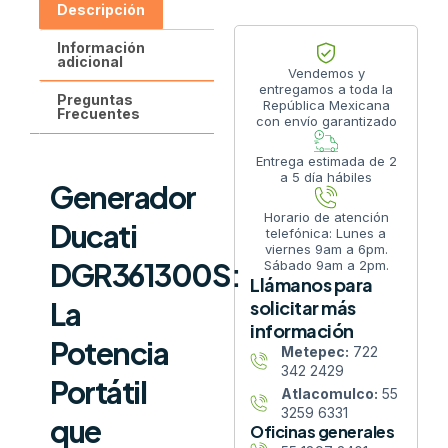
Descripción
Información
adicional
Vendemos y
entregamos a toda la
Preguntas
República Mexicana
Frecuentes
con envío garantizado
Entrega estimada de 2
a 5 día hábiles
Generador
Horario de atención
Ducati
telefónica: Lunes a
viernes 9am a 6pm.
DGR361300S:
Sábado 9am a 2pm.
Llámanos para
La
solicitar más
información
Potencia
Metepec:
722
342 2429
Portátil
Atlacomulco:
55
3259 6331
que
Oficinas generales