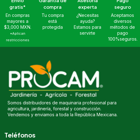
Envío
Garantía de
Asesoría
Pago
gratis*
compra
experta
seguro
En compras
Tu compra
¿Necesitas
Aceptamos
mayores a
está
ayuda?
diversos
$3,000 MXN.
protegida
Estamos para
métodos de
servirte
pago
*Aplican
100%seguros.
restricciones
Somos distribuidores de maquinaria profesional para
agricultura, jardinería, forestal y construcción.
Vendemos y enviamos a toda la República Mexicana.
Teléfonos