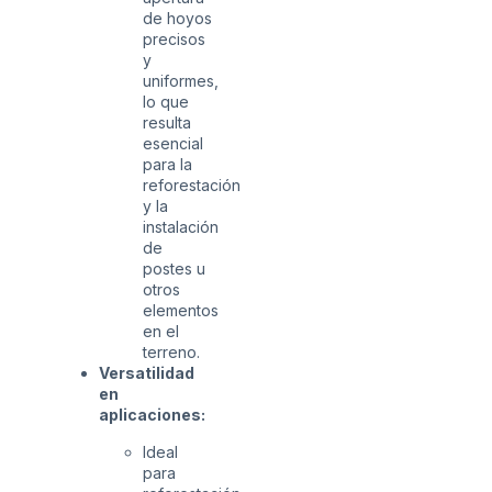
de hoyos
precisos
y
uniformes,
lo que
resulta
esencial
para la
reforestación
y la
instalación
de
postes u
otros
elementos
en el
terreno.
Versatilidad
en
aplicaciones:
Ideal
para