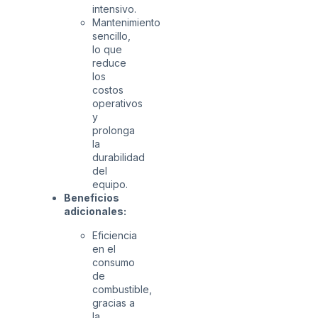
intensivo.
Mantenimiento
sencillo,
lo que
reduce
los
costos
operativos
y
prolonga
la
durabilidad
del
equipo.
Beneficios
adicionales:
Eficiencia
en el
consumo
de
combustible,
gracias a
la