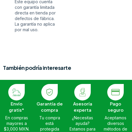
Este equipo cuenta
con garantía limitada
directa en tienda por
defectos de fábrica.
La garantía no aplica
por mal uso.
También podría interesarte
Envío
Garantía de
Asesoría
Pago
gratis*
compra
experta
seguro
En compras
Tu compra
¿Necesitas
Aceptamos
mayores a
está
ayuda?
diversos
$3,000 MXN.
protegida
Estamos para
métodos de