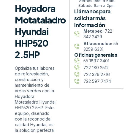
viernes 9am a 6pm.
Hoyadora
Sábado 9am a 2pm.
Llámanos para
Motataladro
solicitar más
información
Hyundai
Metepec:
722
342 2429
HHP520
Atlacomulco:
55
3259 6331
2.5HP
Oficinas generales
55 1897 3401
722 180 2512
Optimiza tus labores
de reforestación,
722 326 2716
construcción y
722 597 7474
mantenimiento de
áreas verdes con la
Hoyadora
Motataladro Hyundai
HHP520 2.5HP. Este
equipo, diseñado
con la reconocida
calidad Hyundai, es
la solución perfecta