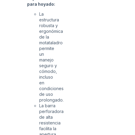
para hoyado:
La
estructura
robusta y
ergonómica
de la
motataladro
permite
un
manejo
seguro y
cómodo,
incluso
en
condiciones
de uso
prolongado.
La barra
perforadora
de alta
resistencia
facilita la
apertura