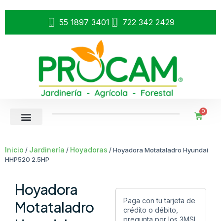
55 1897 3401
722 342 2429
0
Inicio
Jardinería
Hoyadoras
/
/
/ Hoyadora Motataladro Hyundai
HHP520 2.5HP
Hoyadora
Paga con tu tarjeta de
Motataladro
crédito o débito,
pregunta por los 3MSI