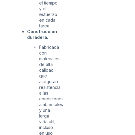
el tiempo
y el
esfuerzo
en cada
tarea.
Construcción
duradera:
Fabricada
con
materiales
de alta
calidad
que
aseguran
resistencia
a las
condiciones
ambientales
y una
larga
vida útil,
incluso
en uso