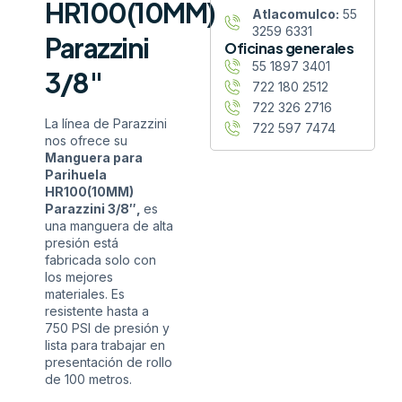
HR100(10MM)
Atlacomulco:
55
3259 6331
Parazzini
Oficinas generales
55 1897 3401
3/8″
722 180 2512
722 326 2716
La línea de Parazzini
722 597 7474
nos ofrece su
Manguera para
Parihuela
HR100(10MM)
Parazzini 3/8″,
es
una manguera de alta
presión está
fabricada solo con
los mejores
materiales. Es
resistente hasta a
750 PSI de presión y
lista para trabajar en
presentación de rollo
de 100 metros.