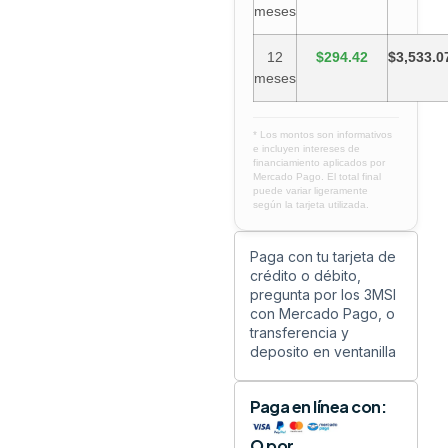
meses
12
$294.42
$3,533.0
meses
* Los montos son informativos
e incluyen intereses de
financiamiento aplicados por
Mercado Pago. El total final
puede variar ligeramente
según la tarjeta utilizada.
Paga con tu tarjeta de
crédito o débito,
pregunta por los 3MSI
con Mercado Pago, o
transferencia y
deposito en ventanilla
Paga en línea con:
O por