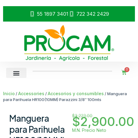
55 1897 3401
722 342 2429
0
Inicio
Accessories
Accesorios y consumibles
/
/
/ Manguera
para Parihuela HR100(10MM) Parazzini 3/8″ 100mts
Manguera
$
3,223.00
$
2,900.00
para Parihuela
M.N. Precio Neto