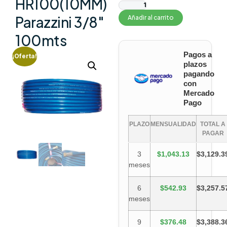
HR100(10MM)
Parazzini 3/8″
Añadir al carrito
100mts
Pagos a
¡Oferta!
plazos
pagando
con
Mercado
Pago
PLAZO
MENSUALIDAD
TOTAL A
PAGAR
3
$1,043.13
$3,129.3
meses
6
$542.93
$3,257.5
meses
9
$376.48
$3,388.3