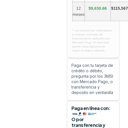
12
$9,630.66
$115,567
meses
* Los montos son informativos
e incluyen intereses de
financiamiento aplicados por
Mercado Pago. El total final
puede variar ligeramente
según la tarjeta utilizada.
Paga con tu tarjeta de
crédito o débito,
pregunta por los 3MSI
con Mercado Pago, o
transferencia y
deposito en ventanilla
Paga en línea con:
O por
transferencia y