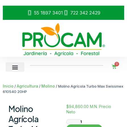
55 1897 3401
722 342 2429
0
Inicio
Agricultura
Molino
/
/
/ Molino Agrícola Turbo Max Swissmex
610540 20HP
Molino
$
94,860.00
M.N. Precio
Neto
Agrícola