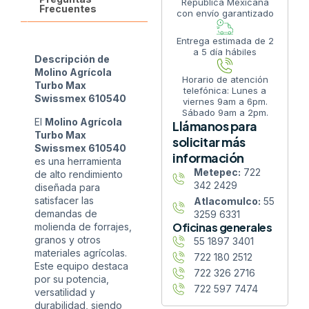
República Mexicana
Frecuentes
con envío garantizado
Entrega estimada de 2
a 5 día hábiles
Descripción de
Molino Agrícola
Horario de atención
Turbo Max
telefónica: Lunes a
Swissmex 610540
viernes 9am a 6pm.
Sábado 9am a 2pm.
El
Molino Agrícola
Llámanos para
Turbo Max
solicitar más
Swissmex 610540
información
es una herramienta
Metepec:
722
de alto rendimiento
342 2429
diseñada para
satisfacer las
Atlacomulco:
55
demandas de
3259 6331
Oficinas generales
molienda de forrajes,
granos y otros
55 1897 3401
materiales agrícolas.
722 180 2512
Este equipo destaca
722 326 2716
por su potencia,
722 597 7474
versatilidad y
durabilidad, siendo