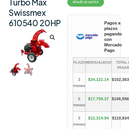
Turbo Max
Añadir al carrito
Swissmex
610540 20HP
Pagos a
plazos
pagando
con
Mercado
Pago
PLAZO
MENSUALIDAD
TOTAL 
PAGA
3
$34,121.14
$102,363
meses
6
$17,759.37
$106,556
meses
9
$12,314.94
$110,834
meses