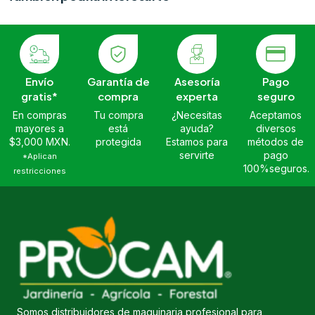
Envío
Garantía de
Asesoría
Pago
gratis*
compra
experta
seguro
En compras
Tu compra
¿Necesitas
Aceptamos
mayores a
está
ayuda?
diversos
$3,000 MXN.
protegida
Estamos para
métodos de
servirte
pago
*Aplican
100%seguros.
restricciones
Somos distribuidores de maquinaria profesional para