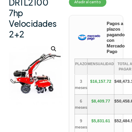
DRTL2100
Añadir al carrito
7hp
Velocidades
Pagos a
plazos
2+2
pagando
con
Mercado
Pago
PLAZO
MENSUALIDAD
TOTAL 
PAGAR
3
$16,157.72
$48,473.
meses
6
$8,409.77
$50,458.
meses
9
$5,831.61
$52,484.
meses