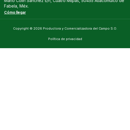
Mario Colin Sánchez s/n, Cuatro Milpas, 50455 Atlacomulco de
Fabela, Méx.
Cómo llegar
Copyright © 2026 Productora y Comercializadora del Campo S.O.
Política de privacidad