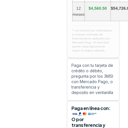
12
$4,560.50
$54,726.
meses
* Los montos son informativos
e incluyen intereses de
financiamiento aplicados por
Mercado Pago. El total final
puede variar ligeramente
según la tarjeta utilizada.
Paga con tu tarjeta de
crédito o débito,
pregunta por los 3MSI
con Mercado Pago, o
transferencia y
deposito en ventanilla
Paga en línea con:
O por
transferencia y