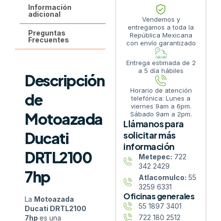
Información
adicional
Vendemos y
entregamos a toda la
Preguntas
República Mexicana
Frecuentes
con envío garantizado
Entrega estimada de 2
a 5 día hábiles
Descripción
Horario de atención
de
telefónica: Lunes a
viernes 9am a 6pm.
Motoazada
Sábado 9am a 2pm.
Llámanos para
Ducati
solicitar más
información
DRTL2100
Metepec:
722
342 2429
7hp
Atlacomulco:
55
3259 6331
Oficinas generales
La
Motoazada
55 1897 3401
Ducati DRTL2100
722 180 2512
7hp
es una