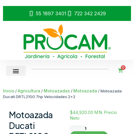
55 1897 3401
722 342 2429
0
Inicio
Agricultura
Motoazadas
Motoazada
/
/
/
/ Motoazada
Ducati DRTL2100 7hp Velocidades 2+2
Motoazada
$
44,920.00
M.N. Precio
Neto
Ducati