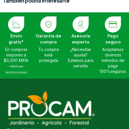
También podría interesarte
Envío
Garantía de
Asesoría
Pago
gratis*
compra
experta
seguro
En compras
Tu compra
¿Necesitas
Aceptamos
mayores a
está
ayuda?
diversos
$3,000 MXN.
protegida
Estamos para
métodos de
servirte
pago
*Aplican
100%seguros.
restricciones