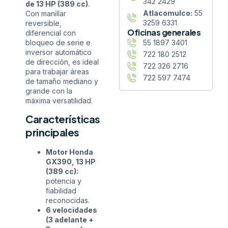
342 2429
de 13 HP (389 cc)
.
Atlacomulco:
55
Con manillar
3259 6331
reversible,
Oficinas generales
diferencial con
bloqueo de serie e
55 1897 3401
inversor automático
722 180 2512
de dirección, es ideal
722 326 2716
para trabajar áreas
722 597 7474
de tamaño mediano y
grande con la
máxima versatilidad.
Características
principales
Motor Honda
GX390, 13 HP
(389 cc):
potencia y
fiabilidad
reconocidas.
6 velocidades
(3 adelante +