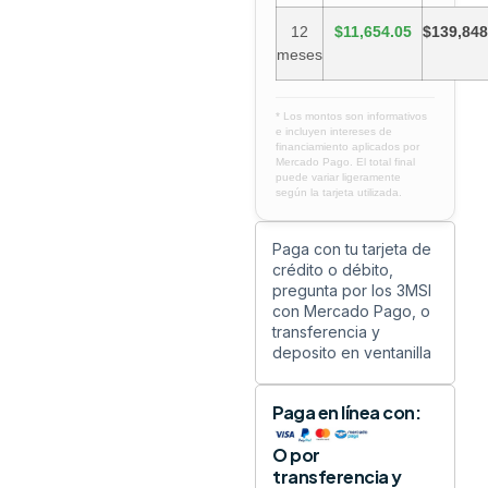
12
$11,654.05
$139,848
meses
* Los montos son informativos
e incluyen intereses de
financiamiento aplicados por
Mercado Pago. El total final
puede variar ligeramente
según la tarjeta utilizada.
Paga con tu tarjeta de
crédito o débito,
pregunta por los 3MSI
con Mercado Pago, o
transferencia y
deposito en ventanilla
Paga en línea con:
O por
transferencia y