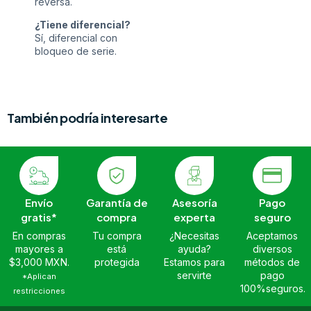
reversa.
¿Tiene diferencial?
Sí, diferencial con
bloqueo de serie.
También podría interesarte
Envío
Garantía de
Asesoría
Pago
gratis*
compra
experta
seguro
En compras
Tu compra
¿Necesitas
Aceptamos
mayores a
está
ayuda?
diversos
$3,000 MXN.
protegida
Estamos para
métodos de
servirte
pago
*Aplican
100%seguros.
restricciones