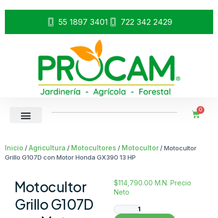
55 1897 3401
722 342 2429
0
Inicio
Agricultura
Motocultores
Motocultor
/
/
/
/ Motocultor
Grillo G107D con Motor Honda GX390 13 HP
Motocultor
$
114,790.00
M.N. Precio
Neto
Grillo G107D