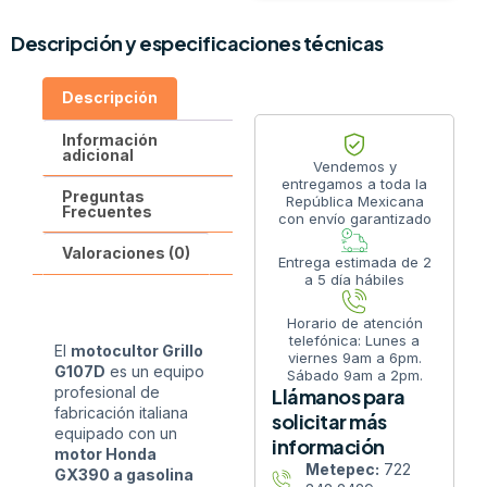
Descripción y especificaciones técnicas
Descripción
Información
adicional
Vendemos y
entregamos a toda la
Preguntas
República Mexicana
Frecuentes
con envío garantizado
Valoraciones (0)
Entrega estimada de 2
a 5 día hábiles
Horario de atención
telefónica: Lunes a
El
motocultor Grillo
viernes 9am a 6pm.
G107D
es un equipo
Sábado 9am a 2pm.
profesional de
Llámanos para
fabricación italiana
solicitar más
equipado con un
información
motor Honda
Metepec:
722
GX390 a gasolina