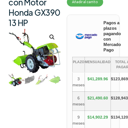
con Motor
Añadir al carrito
Honda GX390
13 HP
Pagos a
plazos
pagando
con
Mercado
Pago
PLAZO
MENSUALIDAD
TOTAL 
PAGA
3
$41,289.96
$123,869
meses
6
$21,490.60
$128,943
meses
9
$14,902.29
$134,120
meses