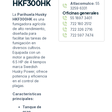
HKF300HK
Atlacomulco:
55
3259 6331
Oficinas generales
La
Parihuela Husky
55 1897 3401
HKF300HK
es una
722 180 2512
fumigadora agrícola
de alto rendimiento,
722 326 2716
diseñada para
722 597 7474
facilitar las tareas de
fumigación en
diversos cultivos.
Equipada con un
motor a gasolina de
6.5 HP de 4 tiempos
marca Swedish
Husky Power, ofrece
potencia y eficiencia
en el control de
plagas.
Características
principales:
Tanque de
gran