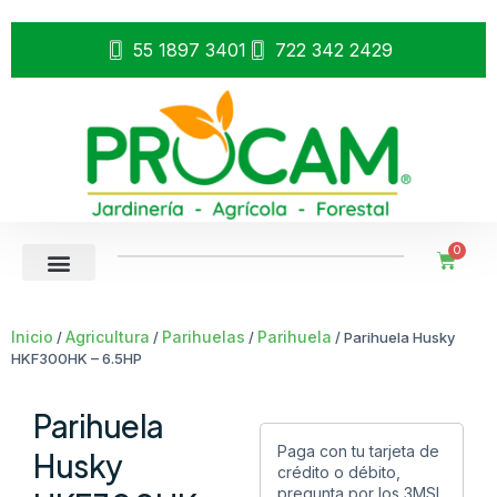
55 1897 3401
722 342 2429
0
Inicio
Agricultura
Parihuelas
Parihuela
/
/
/
/ Parihuela Husky
HKF300HK – 6.5HP
Parihuela
Paga con tu tarjeta de
Husky
crédito o débito,
pregunta por los 3MSI