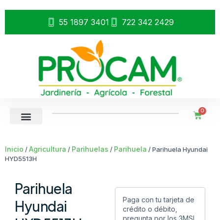
55 1897 3401
722 342 2429
0
Inicio
Agricultura
Parihuelas
Parihuela
/
/
/
/ Parihuela Hyundai
HYD5513H
Parihuela
Paga con tu tarjeta de
Hyundai
crédito o débito,
pregunta por los 3MSI