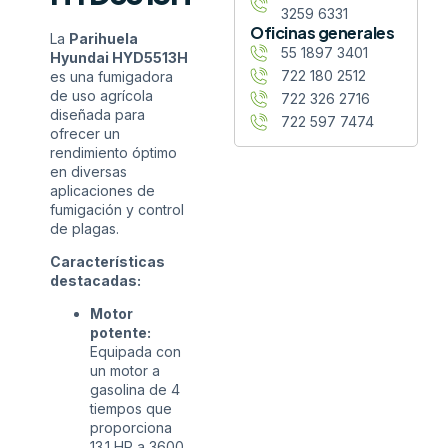
3259 6331
Oficinas generales
La
Parihuela
55 1897 3401
Hyundai HYD5513H
722 180 2512
es una fumigadora
de uso agrícola
722 326 2716
diseñada para
722 597 7474
ofrecer un
rendimiento óptimo
en diversas
aplicaciones de
fumigación y control
de plagas.
Características
destacadas:
Motor
potente:
Equipada con
un motor a
gasolina de 4
tiempos que
proporciona
13.1 HP a 3600